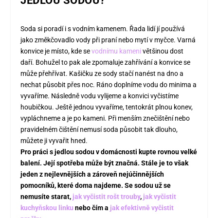
JEDLOU SODOU?
Soda si poradí i s vodním kamenem. Řada lidí jí používá
jako změkčovadlo vody při praní nebo mytí v myčce. Varná
konvice je místo, kde se
vodnímu kameni
většinou dost
daří. Bohužel to pak ale zpomaluje zahřívání a konvice se
může přehřívat. Kašičku ze sody stačí nanést na dno a
nechat působit přes noc. Ráno doplníme vodu do minima a
vyvaříme. Následně vodu vylijeme a konvici vyčistíme
houbičkou. Ještě jednou vyvaříme, tentokrát plnou konev,
vypláchneme a je po kameni. Při menším znečištění nebo
pravidelném čištění nemusí soda působit tak dlouho,
můžete ji vyvařit hned.
Pro práci s jedlou sodou v domácnosti kupte rovnou velké
balení. Její spotřeba může být značná. Stále je to však
jeden z nejlevnějších a zároveň nejúčinnějších
pomocníků, které doma najdeme.
Se sodou už se
nemusíte starat,
jak vyčistit rošt trouby
,
jak vyčistit
kuchyňskou linku
nebo čím a
jak efektivně vyčistit