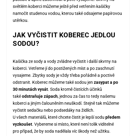
světlém koberci můžeme ještě před vetřením kašičky
namočit studenou vodou, kterou také odsajeme papírovou
utěrkou.
JAK VYČISTIT KOBEREC JEDLOU
SODOU?
Kašička ze sody a vody zvládne vyčistit i další skvrny na
koberci. Vetřeme jí do postižených míst a po zaschnutí
vysajeme. Zbytky sody je vždy třeba pořádně a poctivě
odstranit. Koberec můžeme také sodou jen
zasypat a po
30 minutách vysát
. Soda kromě čistících účinků
také
odstraňuje zápach
, jednou za čas to tedy našemu
koberci a jiným čalouněním neuškodí. Stejně tak můžeme
vyčistit sedačku nebo podsedáky na židlích.
U všech materiálů, které chcete čistit je lepší sodu
předem
vyzkoušet
. Vybereme si místo, které není tolik viditelné
pro případ, že by soda nadělala víc škody než užitku.