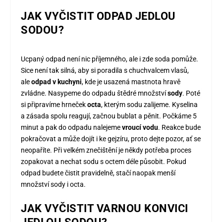
JAK VYČISTIT ODPAD JEDLOU
SODOU?
Ucpaný odpad není nic příjemného, ale i zde soda pomůže.
Sice není tak silná, aby si poradila s chuchvalcem vlasů,
ale
odpad v kuchyni
, kde je usazená mastnota hravě
zvládne. Nasypeme do odpadu štědré množství
sody
. Poté
si připravíme hrneček
octa
, kterým sodu zalijeme. Kyselina
a zásada spolu reagují, začnou bublat a pěnit. Počkáme 5
minut a pak do odpadu nalejeme
vroucí vodu
. Reakce bude
pokračovat a může dojít i ke gejzíru, proto dejte pozor, ať se
neopaříte. Při velkém znečištění je někdy potřeba proces
zopakovat a nechat sodu s octem déle působit. Pokud
odpad budete čistit pravidelně, stačí naopak menší
množství sody i octa.
JAK VYČISTIT VARNOU KONVICI