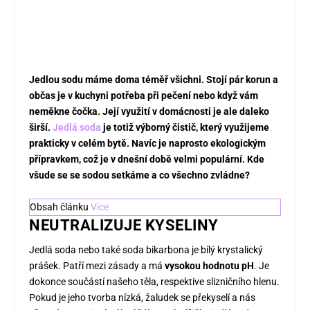
Jedlou sodu máme doma téměř všichni. Stojí pár korun a
občas je v kuchyni potřeba při pečení nebo když vám
neměkne čočka. Její využití v domácnosti je ale daleko
širší.
Jedlá soda
je totiž výborný čistič, který využijeme
prakticky v celém bytě. Navíc je naprosto ekologickým
přípravkem, což je v dnešní době velmi populární. Kde
všude se se sodou setkáme a co všechno zvládne?
Obsah článku
Více
NEUTRALIZUJE KYSELINY
Jedlá soda nebo také soda bikarbona je bílý krystalický
prášek. Patří mezi zásady a má
vysokou hodnotu pH
. Je
dokonce součástí našeho těla, respektive slizničního hlenu.
Pokud je jeho tvorba nízká, žaludek se překyselí a nás