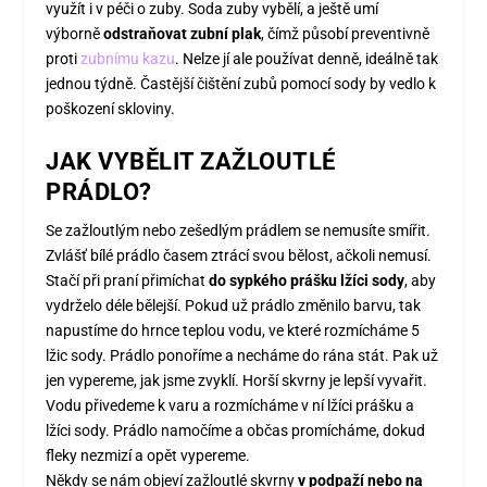
využít i v péči o zuby. Soda zuby vybělí, a ještě umí
výborně
odstraňovat zubní plak
, čímž působí preventivně
proti
zubnímu kazu
. Nelze jí ale používat denně, ideálně tak
jednou týdně. Častější čištění zubů pomocí sody by vedlo k
poškození skloviny.
JAK VYBĚLIT ZAŽLOUTLÉ
PRÁDLO?
Se zažloutlým nebo zešedlým prádlem se nemusíte smířit.
Zvlášť bílé prádlo časem ztrácí svou bělost, ačkoli nemusí.
Stačí při praní přimíchat
do sypkého prášku lžíci sody
, aby
vydrželo déle bělejší. Pokud už prádlo změnilo barvu, tak
napustíme do hrnce teplou vodu, ve které rozmícháme 5
lžic sody. Prádlo ponoříme a necháme do rána stát. Pak už
jen vypereme, jak jsme zvyklí. Horší skvrny je lepší vyvařit.
Vodu přivedeme k varu a rozmícháme v ní lžíci prášku a
lžíci sody. Prádlo namočíme a občas promícháme, dokud
fleky nezmizí a opět vypereme.
Někdy se nám objeví zažloutlé skvrny
v podpaží nebo na