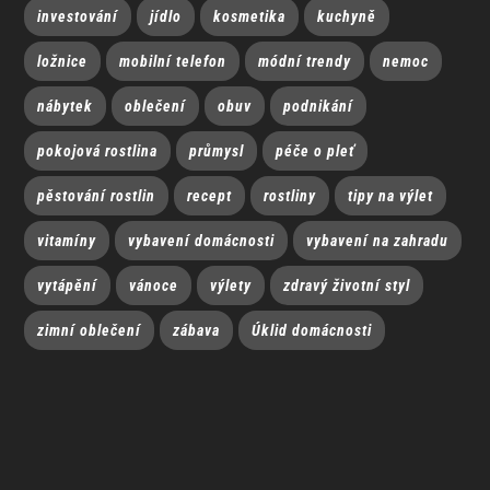
investování
jídlo
kosmetika
kuchyně
ložnice
mobilní telefon
módní trendy
nemoc
nábytek
oblečení
obuv
podnikání
pokojová rostlina
průmysl
péče o pleť
pěstování rostlin
recept
rostliny
tipy na výlet
vitamíny
vybavení domácnosti
vybavení na zahradu
vytápění
vánoce
výlety
zdravý životní styl
zimní oblečení
zábava
Úklid domácnosti