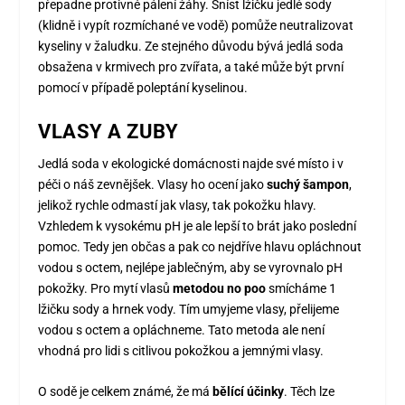
přepadne protivné pálení žáhy. Sníst lžičku jedlé sody
(klidně i vypít rozmíchané ve vodě) pomůže neutralizovat
kyseliny v žaludku. Ze stejného důvodu bývá jedlá soda
obsažena v krmivech pro zvířata, a také může být první
pomocí v případě poleptání kyselinou.
VLASY A ZUBY
Jedlá soda v ekologické domácnosti najde své místo i v
péči o náš zevnějšek. Vlasy ho ocení jako
suchý šampon
,
jelikož rychle odmastí jak vlasy, tak pokožku hlavy.
Vzhledem k vysokému pH je ale lepší to brát jako poslední
pomoc. Tedy jen občas a pak co nejdříve hlavu opláchnout
vodou s octem, nejlépe jablečným, aby se vyrovnalo pH
pokožky. Pro mytí vlasů
metodou no poo
smícháme 1
lžičku sody a hrnek vody. Tím umyjeme vlasy, přelijeme
vodou s octem a opláchneme. Tato metoda ale není
vhodná pro lidi s citlivou pokožkou a jemnými vlasy.
O sodě je celkem známé, že má
bělící účinky
. Těch lze