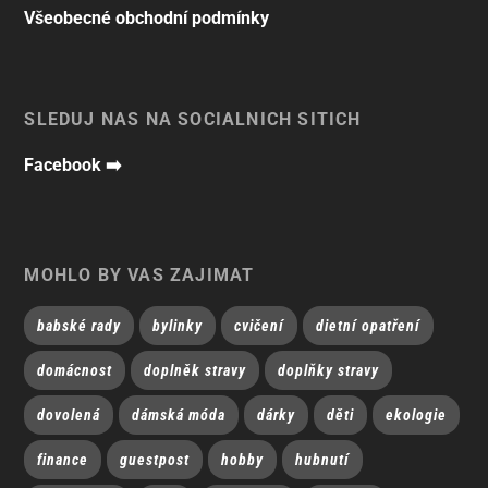
Všeobecné obchodní podmínky
SLEDUJ NÁS NA SOCIÁLNÍCH SÍTÍCH
Facebook ➡️
MOHLO BY VÁS ZAJÍMAT
babské rady
bylinky
cvičení
dietní opatření
domácnost
doplněk stravy
doplňky stravy
dovolená
dámská móda
dárky
děti
ekologie
finance
guestpost
hobby
hubnutí