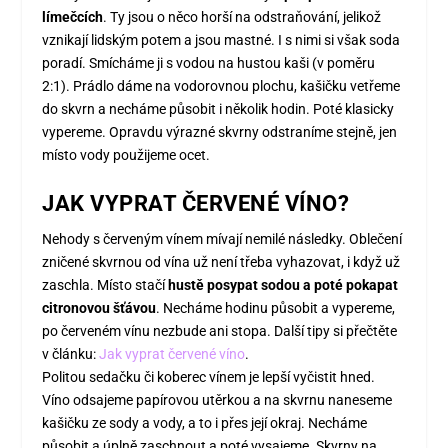
límečcích
. Ty jsou o něco horší na odstraňování, jelikož
vznikají lidským potem a jsou mastné. I s nimi si však soda
poradí. Smícháme ji s vodou na hustou kaši (v poměru
2:1). Prádlo dáme na vodorovnou plochu, kašičku vetřeme
do skvrn a necháme působit i několik hodin. Poté klasicky
vypereme. Opravdu výrazné skvrny odstraníme stejně, jen
místo vody použijeme ocet.
JAK VYPRAT ČERVENÉ VÍNO?
Nehody s červeným vínem mívají nemilé následky. Oblečení
zničené skvrnou od vína už není třeba vyhazovat, i když už
zaschla. Místo stačí
hustě posypat sodou a poté pokapat
citronovou šťávou
. Necháme hodinu působit a vypereme,
po červeném vínu nezbude ani stopa. Další tipy si přečtěte
v článku:
Jak vyprat červené víno
.
Politou sedačku či koberec vínem je lepší vyčistit hned.
Víno odsajeme papírovou utěrkou a na skvrnu naneseme
kašičku ze sody a vody, a to i přes její okraj. Necháme
působit a úplně zaschnout a poté vysajeme. Skvrny na