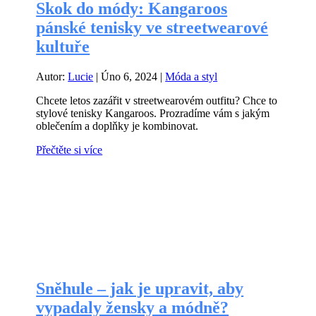
Skok do módy: Kangaroos
pánské tenisky ve streetwearové
kultuře
Autor:
Lucie
|
Úno 6, 2024
|
Móda a styl
Chcete letos zazářit v streetwearovém outfitu? Chce to
stylové tenisky Kangaroos. Prozradíme vám s jakým
oblečením a doplňky je kombinovat.
Přečtěte si více
Sněhule – jak je upravit, aby
vypadaly žensky a módně?