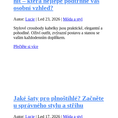
hit – která nejlépe podtrhne váš
osobní vzhled?
Autor:
Lucie
|
Led 23, 2026
|
Móda a styl
Stylové crossbody kabelky jsou praktické, elegantní a
pohodlné. Oživí outfit, zvýrazní postavu a stanou se
vašim každodenním doplňkem.
Přečtěte si více
Jaké šaty pro plnoštíhlé? Začněte
u správného stylu a střihu
Autor:
Lucie
|
Led 17, 2026
|
Móda a styl