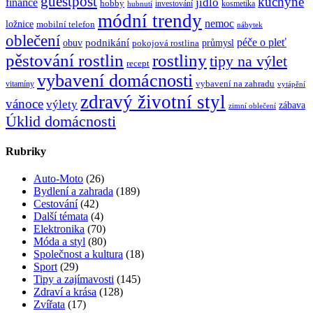
guestpost
kuchyně
jídlo
finance
hobby
investování
kosmetika
hubnutí
módní trendy
nemoc
ložnice
mobilní telefon
nábytek
oblečení
péče o pleť
obuv
podnikání
průmysl
pokojová rostlina
rostliny
pěstování rostlin
tipy na výlet
recept
vybavení domácnosti
vybavení na zahradu
vitamíny
vytápění
zdravý životní styl
vánoce
výlety
zábava
zimní oblečení
Úklid domácnosti
Rubriky
Auto-Moto
(26)
Bydlení a zahrada
(189)
Cestování
(42)
Další témata
(4)
Elektronika
(70)
Móda a styl
(80)
Společnost a kultura
(18)
Sport
(29)
Tipy a zajímavosti
(145)
Zdraví a krása
(128)
Zvířata
(17)