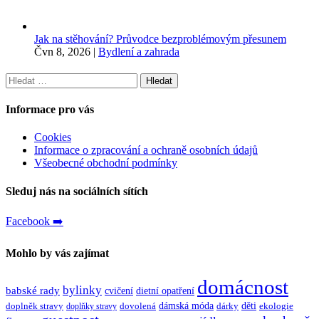
Jak na stěhování? Průvodce bezproblémovým přesunem
Čvn 8, 2026
|
Bydlení a zahrada
Vyhledávání
Informace pro vás
Cookies
Informace o zpracování a ochraně osobních údajů
Všeobecné obchodní podmínky
Sleduj nás na sociálních sítích
Facebook ➡️
Mohlo by vás zajímat
domácnost
bylinky
babské rady
cvičení
dietní opatření
dámská móda
děti
doplněk stravy
dovolená
dárky
ekologie
doplňky stravy