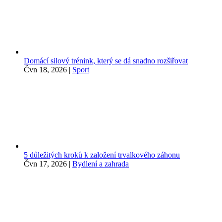
Domácí silový trénink, který se dá snadno rozšiřovat
Čvn 18, 2026
|
Sport
5 důležitých kroků k založení trvalkového záhonu
Čvn 17, 2026
|
Bydlení a zahrada