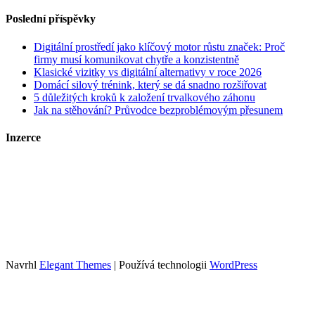
Poslední příspěvky
Digitální prostředí jako klíčový motor růstu značek: Proč
firmy musí komunikovat chytře a konzistentně
Klasické vizitky vs digitální alternativy v roce 2026
Domácí silový trénink, který se dá snadno rozšiřovat
5 důležitých kroků k založení trvalkového záhonu
Jak na stěhování? Průvodce bezproblémovým přesunem
Inzerce
Kontakt
Zrychlené objednání a publikace článků
Tento web je součástí portfolia obsahových webů sdružených pod
Growly.cz
. Info o webech v portfoliu spolu s cenami inzerce najdete
zde
.
Navrhl
Elegant Themes
| Používá technologii
WordPress