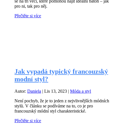
se na tři věci, které pomohou najít ideální batoh – jak
pro ni, tak pro něj.
Přečtěte si více
Jak vypadá typický francouzský
modní styl?
Autor:
Daniela
|
Lis 13, 2023
|
Móda a styl
Není pochyb, že je to jeden z nejvlivnějších módních
stylů. V článku se podíváme na to, co je pro
francouzský módní styl charakteristické.
Přečtěte si více