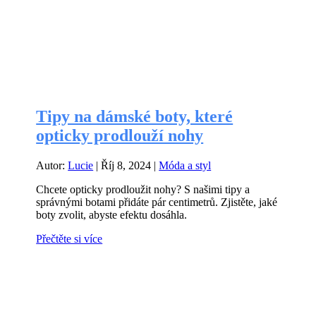
Tipy na dámské boty, které
opticky prodlouží nohy
Autor:
Lucie
|
Říj 8, 2024
|
Móda a styl
Chcete opticky prodloužit nohy? S našimi tipy a
správnými botami přidáte pár centimetrů. Zjistěte, jaké
boty zvolit, abyste efektu dosáhla.
Přečtěte si více