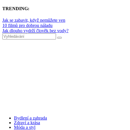
TRENDING:
Jak se zabavit, když nemůžete ven
10 filmů pro dobrou náladu
Jak dlouho vydrží člověk bez vody?
Bydlení a zahrada
Zdraví a krása
Móda a styl