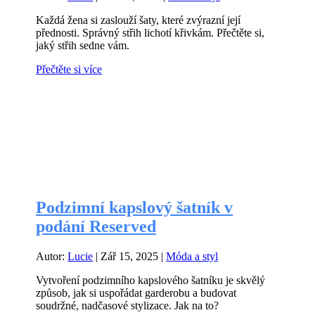
Každá žena si zaslouží šaty, které zvýrazní její
přednosti. Správný střih lichotí křivkám. Přečtěte si,
jaký střih sedne vám.
Přečtěte si více
Podzimní kapslový šatník v
podání Reserved
Autor:
Lucie
|
Zář 15, 2025
|
Móda a styl
Vytvoření podzimního kapslového šatníku je skvělý
způsob, jak si uspořádat garderobu a budovat
soudržné, nadčasové stylizace. Jak na to?