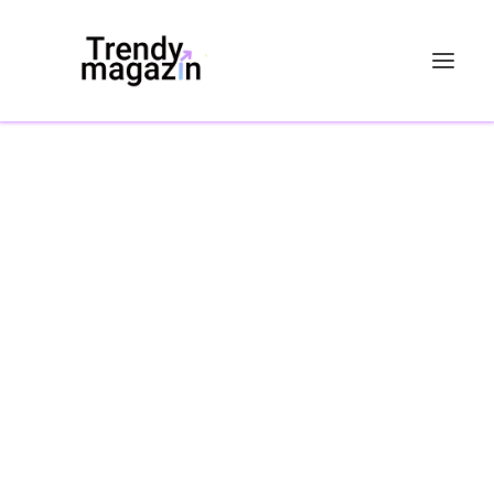
ALGARVE: PRŮVODCE NEJLEPŠÍMI PLÁŽEMI A
ATRAKCEMI PRO DOVOLENOU
Srp 11, 2025
|
Cestování
láká miliony návštěvníků každoročně svým slunečním
počasím, které podle statistik nabízí až 300 slunečných dní
v roce.
Přečtěte si více