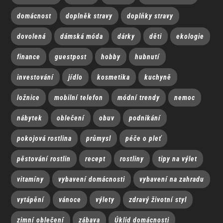
domácnost
doplněk stravy
doplňky stravy
dovolená
dámská móda
dárky
děti
ekologie
finance
guestpost
hobby
hubnutí
investování
jídlo
kosmetika
kuchyně
ložnice
mobilní telefon
módní trendy
nemoc
nábytek
oblečení
obuv
podnikání
pokojová rostlina
průmysl
péče o pleť
pěstování rostlin
recept
rostliny
tipy na výlet
vitamíny
vybavení domácnosti
vybavení na zahradu
vytápění
vánoce
výlety
zdravý životní styl
zimní oblečení
zábava
Úklid domácnosti