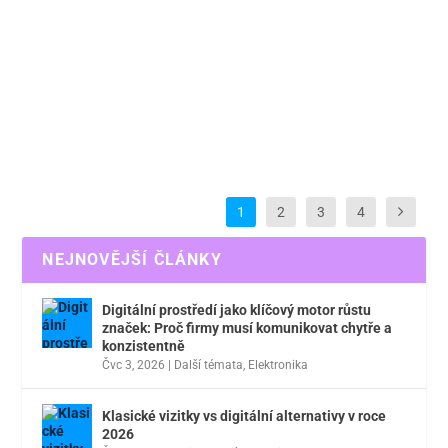
Bře 6, 2023
|
Cestování
Florencie patří k jednomu z nejnavštěvovanějších měst
Itálie. V uličkách historického města jsou spousty
uměleckých klenotů.
Přečtěte si více
1
2
3
4
NEJNOVĚJŠÍ ČLÁNKY
Digitální prostředí jako klíčový motor růstu
značek: Proč firmy musí komunikovat chytře a
konzistentně
Čvc 3, 2026
|
Další témata
,
Elektronika
Klasické vizitky vs digitální alternativy v roce
2026