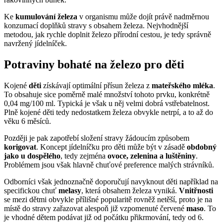
Ke
kumulování železa
v organismu může dojít právě nadměrnou
konzumací doplňků stravy s obsahem železa. Nejvhodnější
metodou, jak rychle doplnit železo přírodní cestou, je tedy správně
navržený jídelníček.
Potraviny bohaté na železo pro děti
Kojené
děti
získávají optimální přísun železa z
mateřského mléka
.
To obsahuje sice poměrně malé množství tohoto prvku, konkrétně
0,04 mg/100 ml. Typická je však u něj velmi dobrá vstřebatelnost.
Plně kojené děti tedy nedostatkem železa obvykle netrpí, a to až do
věku 6 měsíců.
Později je pak zapotřebí složení stravy žádoucím způsobem
korigovat
. Koncept jídelníčku pro děti může být v zásadě
obdobný
jako u dospělého
, tedy zejména
ovoce, zelenina a luštěniny
.
Problémem jsou však hlavně chuťové preference malých strávníků.
Odborníci však jednoznačně doporučují navyknout děti například na
specifickou chuť
melasy
, která obsahem železa vyniká.
Vnitřnosti
se mezi dětmi obvykle přílišné popularitě rovněž netěší, proto je na
místě do stravy zařazovat alespoň již vzpomenuté červené
maso
. To
je vhodné dětem podávat již od počátku přikrmování, tedy od 6.