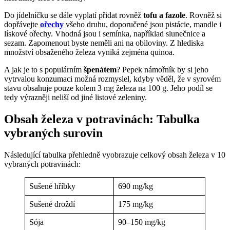
Do jídelníčku se dále vyplatí přidat rovněž
tofu a fazole
. Rovněž si
dopřávejte
ořechy
všeho druhu, doporučené jsou pistácie, mandle i
lískové ořechy. Vhodná jsou i semínka, například slunečnice a
sezam. Zapomenout byste neměli ani na obiloviny. Z hlediska
množství obsaženého železa vyniká zejména quinoa.
A jak je to s populárním
špenátem
? Pepek námořník by si jeho
vytrvalou konzumaci možná rozmyslel, kdyby věděl, že v syrovém
stavu obsahuje pouze kolem 3 mg železa na 100 g. Jeho podíl se
tedy výrazněji neliší od jiné listové zeleniny.
Obsah železa v potravinách: Tabulka
vybraných surovin
Následující tabulka přehledně vyobrazuje celkový obsah železa v 10
vybraných potravinách:
Sušené hříbky
690 mg/kg
Sušené droždí
175 mg/kg
Sója
90–150 mg/kg