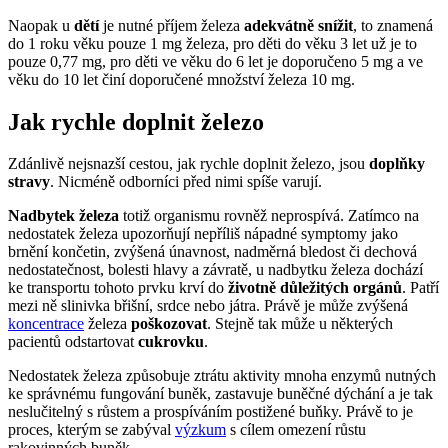
Naopak u
dětí
je nutné příjem železa
adekvátně snížit
, to znamená
do 1 roku věku pouze 1 mg železa, pro děti do věku 3 let už je to
pouze 0,77 mg, pro děti ve věku do 6 let je doporučeno 5 mg a ve
věku do 10 let činí doporučené množství železa 10 mg.
Jak rychle doplnit železo
Zdánlivě nejsnazší cestou, jak rychle doplnit železo, jsou
doplňky
stravy
. Nicméně odborníci před nimi spíše varují.
Nadbytek železa
totiž organismu rovněž neprospívá. Zatímco na
nedostatek železa upozorňují nepříliš nápadné symptomy jako
brnění končetin, zvýšená únavnost, nadměrná bledost či dechová
nedostatečnost, bolesti hlavy a závratě, u nadbytku železa dochází
ke transportu tohoto prvku krví do
životně důležitých orgánů
. Patří
mezi ně slinivka břišní, srdce nebo játra. Právě je může zvýšená
koncentrace
železa
poškozovat
. Stejně tak může u některých
pacientů odstartovat
cukrovku
.
Nedostatek železa způsobuje ztrátu aktivity mnoha enzymů nutných
ke správnému fungování buněk, zastavuje buněčné dýchání a je tak
neslučitelný s růstem a prospíváním postižené buňky. Právě to je
proces, kterým se zabýval
výzkum
s cílem omezení růstu
rakovinných buněk.