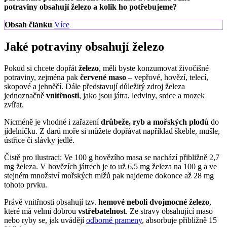
potraviny obsahují železo a kolik ho potřebujeme?
Obsah článku
Více
Jaké potraviny obsahují železo
Pokud si chcete dopřát
železo
, měli byste konzumovat živočišné
potraviny, zejména pak
červené maso
– vepřové, hovězí, telecí,
skopové a jehněčí. Dále představují důležitý zdroj železa
jednoznačně
vnitřnosti
, jako jsou játra, ledviny, srdce a mozek
zvířat.
Nicméně je vhodné i zařazení
drůbeže, ryb a mořských plodů
do
jídelníčku. Z darů moře si můžete dopřávat například škeble, mušle,
ústřice či slávky jedlé.
Čistě pro ilustraci: Ve 100 g hovězího masa se nachází přibližně 2,7
mg železa. V hovězích játrech je to už 6,5 mg železa na 100 g a ve
stejném množství mořských mlžů pak najdeme dokonce až 28 mg
tohoto prvku.
Právě vnitřnosti obsahují tzv.
hemové neboli dvojmocné železo
,
které má velmi dobrou
vstřebatelnost
. Ze stravy obsahující maso
nebo ryby se, jak uvádějí
odborné prameny
, absorbuje přibližně 15