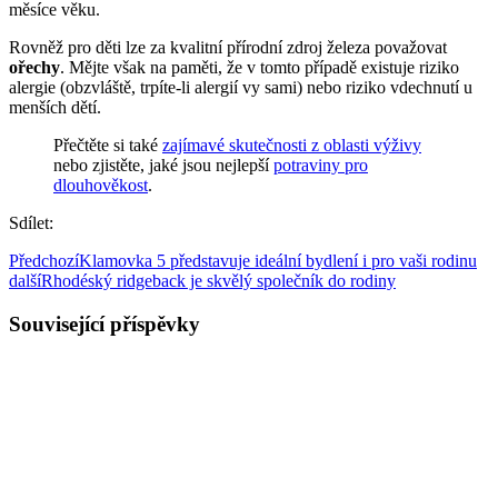
měsíce věku.
Rovněž pro děti lze za kvalitní přírodní zdroj železa považovat
ořechy
. Mějte však na paměti, že v tomto případě existuje riziko
alergie (obzvláště, trpíte-li alergií vy sami) nebo riziko vdechnutí u
menších dětí.
Přečtěte si také
zajímavé skutečnosti z oblasti výživy
nebo zjistěte, jaké jsou nejlepší
potraviny pro
dlouhověkost
.
Sdílet:
Předchozí
Klamovka 5 představuje ideální bydlení i pro vaši rodinu
další
Rhodéský ridgeback je skvělý společník do rodiny
Související příspěvky