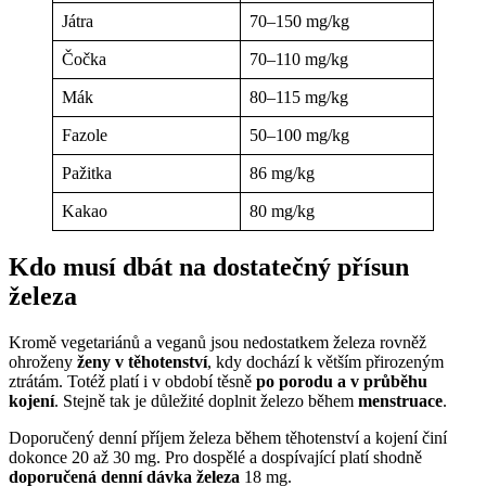
Játra
70–150 mg/kg
Čočka
70–110 mg/kg
Mák
80–115 mg/kg
Fazole
50–100 mg/kg
Pažitka
86 mg/kg
Kakao
80 mg/kg
Kdo musí dbát na dostatečný přísun
železa
Kromě vegetariánů a veganů jsou nedostatkem železa rovněž
ohroženy
ženy v těhotenství
, kdy dochází k větším přirozeným
ztrátám. Totéž platí i v období těsně
po porodu a v průběhu
kojení
. Stejně tak je důležité doplnit železo během
menstruace
.
Doporučený denní příjem železa během těhotenství a kojení činí
dokonce 20 až 30 mg. Pro dospělé a dospívající platí shodně
doporučená denní dávka železa
18 mg.