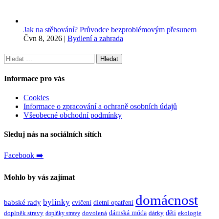
Jak na stěhování? Průvodce bezproblémovým přesunem
Čvn 8, 2026
|
Bydlení a zahrada
Vyhledávání
Informace pro vás
Cookies
Informace o zpracování a ochraně osobních údajů
Všeobecné obchodní podmínky
Sleduj nás na sociálních sítích
Facebook ➡️
Mohlo by vás zajímat
domácnost
bylinky
babské rady
cvičení
dietní opatření
dámská móda
děti
doplněk stravy
dovolená
dárky
ekologie
doplňky stravy