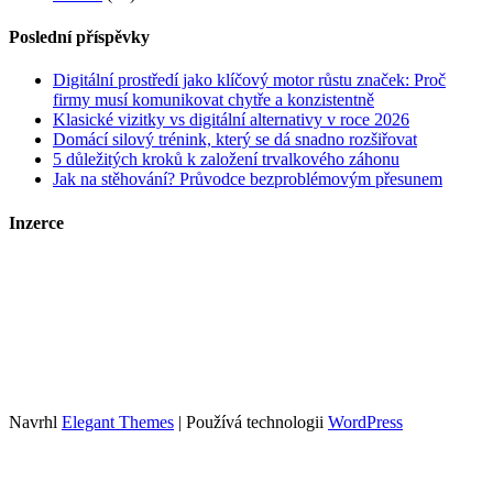
Poslední příspěvky
Digitální prostředí jako klíčový motor růstu značek: Proč
firmy musí komunikovat chytře a konzistentně
Klasické vizitky vs digitální alternativy v roce 2026
Domácí silový trénink, který se dá snadno rozšiřovat
5 důležitých kroků k založení trvalkového záhonu
Jak na stěhování? Průvodce bezproblémovým přesunem
Inzerce
Kontakt
Zrychlené objednání a publikace článků
Tento web je součástí portfolia obsahových webů sdružených pod
Growly.cz
. Info o webech v portfoliu spolu s cenami inzerce najdete
zde
.
Navrhl
Elegant Themes
| Používá technologii
WordPress