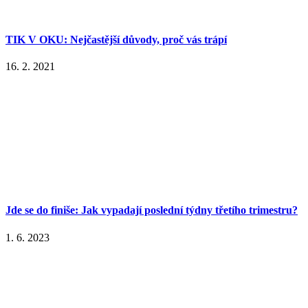
TIK V OKU: Nejčastější důvody, proč vás trápí
16. 2. 2021
Jde se do finiše: Jak vypadají poslední týdny třetího trimestru?
1. 6. 2023