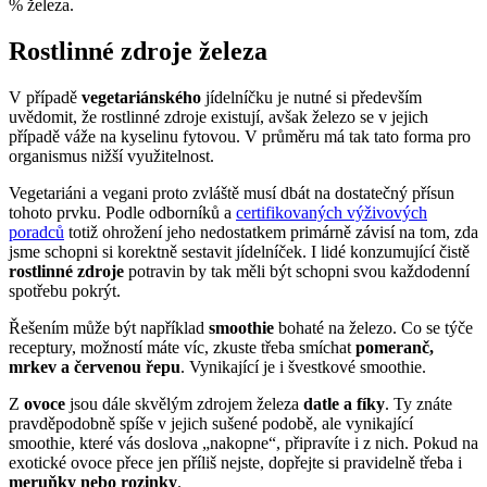
% železa.
Rostlinné zdroje železa
V případě
vegetariánského
jídelníčku je nutné si především
uvědomit, že rostlinné zdroje existují, avšak železo se v jejich
případě váže na kyselinu fytovou. V průměru má tak tato forma pro
organismus nižší využitelnost.
Vegetariáni a vegani proto zvláště musí dbát na dostatečný přísun
tohoto prvku. Podle odborníků a
certifikovaných výživových
poradců
totiž ohrožení jeho nedostatkem primárně závisí na tom, zda
jsme schopni si korektně sestavit jídelníček. I lidé konzumující čistě
rostlinné zdroje
potravin by tak měli být schopni svou každodenní
spotřebu pokrýt.
Řešením může být například
smoothie
bohaté na železo. Co se týče
receptury, možností máte víc, zkuste třeba smíchat
pomeranč,
mrkev a červenou řepu
. Vynikající je i švestkové smoothie.
Z
ovoce
jsou dále skvělým zdrojem železa
datle a fíky
. Ty znáte
pravděpodobně spíše v jejich sušené podobě, ale vynikající
smoothie, které vás doslova „nakopne“, připravíte i z nich. Pokud na
exotické ovoce přece jen příliš nejste, dopřejte si pravidelně třeba i
meruňky nebo rozinky
.