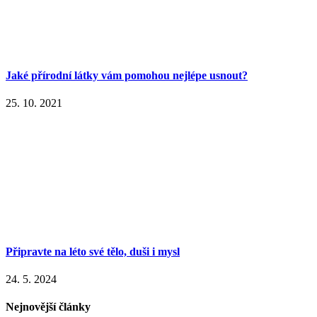
Jaké přírodní látky vám pomohou nejlépe usnout?
25. 10. 2021
Připravte na léto své tělo, duši i mysl
24. 5. 2024
Nejnovější články