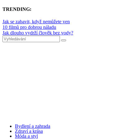
TRENDING:
Jak se zabavit, když nemůžete ven
10 filmů pro dobrou náladu
Jak dlouho vydrží člověk bez vody?
Bydlení a zahrada
Zdraví a krása
Móda a styl