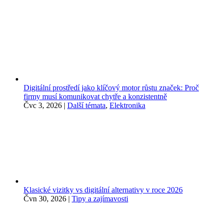
Digitální prostředí jako klíčový motor růstu značek: Proč
firmy musí komunikovat chytře a konzistentně
Čvc 3, 2026
|
Další témata
,
Elektronika
Klasické vizitky vs digitální alternativy v roce 2026
Čvn 30, 2026
|
Tipy a zajímavosti