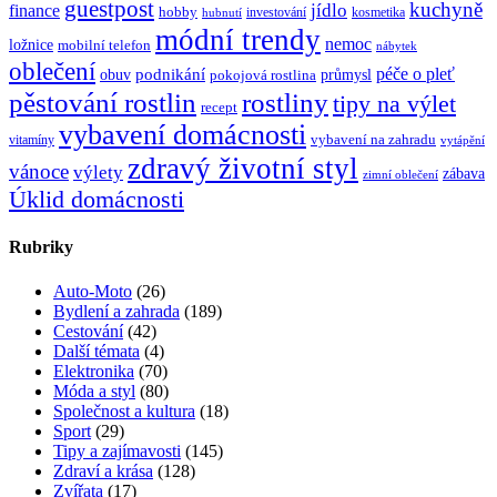
guestpost
kuchyně
jídlo
finance
hobby
investování
kosmetika
hubnutí
módní trendy
nemoc
ložnice
mobilní telefon
nábytek
oblečení
péče o pleť
obuv
podnikání
průmysl
pokojová rostlina
rostliny
pěstování rostlin
tipy na výlet
recept
vybavení domácnosti
vybavení na zahradu
vitamíny
vytápění
zdravý životní styl
vánoce
výlety
zábava
zimní oblečení
Úklid domácnosti
Rubriky
Auto-Moto
(26)
Bydlení a zahrada
(189)
Cestování
(42)
Další témata
(4)
Elektronika
(70)
Móda a styl
(80)
Společnost a kultura
(18)
Sport
(29)
Tipy a zajímavosti
(145)
Zdraví a krása
(128)
Zvířata
(17)