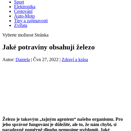
Sport
Elektronika
Cestování
Auto-Moto
Tipy a zajímavosti
Zvířata
Vyberte možnost Stránka
Jaké potraviny obsahují železo
Autor:
Daniela
|
Čvn 27, 2022
|
Zdraví a krása
Železo je takovým „tajným agentem“ našeho organismu. Pro
jeho správné fungování je důležité, ale to, že nám chybí, si
paradoxně poměrně dlouho nemusíme uvědomit. Jaké