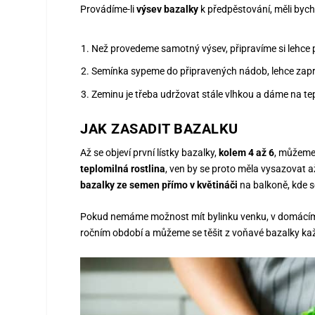
Provádíme-li
výsev bazalky
k předpěstování, měli byc
Než provedeme samotný výsev, připravíme si lehce 
Semínka sypeme do připravených nádob, lehce zapr
Zeminu je třeba udržovat stále vlhkou a dáme na te
JAK ZASADIT BAZALKU
Až se objeví první lístky bazalky,
kolem 4 až 6
, můžeme 
teplomilná rostlina
, ven by se proto měla vysazovat 
bazalky ze semen přímo v květináči
na balkoně, kde se
Pokud nemáme možnost mít bylinku venku, v domácím
ročním období a můžeme se těšit z voňavé bazalky ka