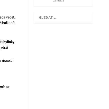
zahrada
eba vědět,
či balkoně
 Na
bylinky
vydrží
ku doma
?
semínka