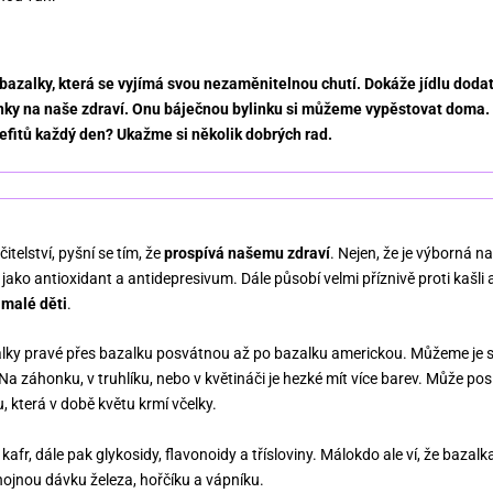
 bazalky, která se vyjímá svou nezaměnitelnou chutí. Dokáže jídlu doda
nky na naše zdraví. Onu báječnou bylinku si můžeme vypěstovat doma.
nefitů každý den? Ukažme si několik dobrých rad.
itelství, pyšní se tím, že
prospívá našemu zdraví
. Nejen, že je výborná na
 jako antioxidant a antidepresivum. Dále působí velmi příznivě proti kašli 
 malé děti
.
alky pravé přes bazalku posvátnou až po bazalku americkou. Můžeme je s
a záhonku, v truhlíku, nebo v květináči je hezké mít více barev. Může pos
u, která v době květu krmí včelky.
 kafr, dále pak glykosidy, flavonoidy a třísloviny. Málokdo ale ví, že bazal
, hojnou dávku železa, hořčíku a vápníku.