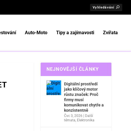
stování
Auto-Moto
Tipy a zajímavosti
Zvířata
NEJNOVĚJŠÍ ČLÁNKY
ET
Digitální prostředí
jako klíčový motor
růstu značek: Proč
firmy musí
komunikovat chytře a
konzistentně
Čvc 3, 2026
|
Další
témata
,
Elektronika