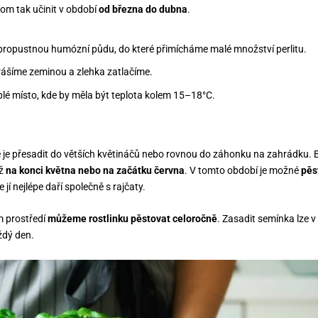
hom tak učinit v období
od března do dubna
.
propustnou humózní půdu, do které přimícháme malé množství perlitu.
ášíme zeminou a zlehka zatlačíme.
plé místo, kde by měla být teplota kolem 15–18°C.
je přesadit do větších květináčů nebo rovnou do záhonku na zahrádku. B
až
na konci května nebo na začátku června
. V tomto období je možné
pěs
 jí nejlépe daří společně s rajčaty.
 prostředí
můžeme rostlinku pěstovat celoročně
. Zasadit semínka lze 
ždý den.