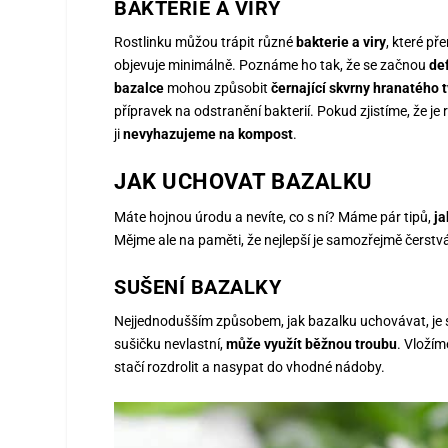
BAKTERIE A VIRY
Rostlinku můžou trápit různé
bakterie a viry
, které p
objevuje minimálně. Poznáme ho tak, že se začnou
de
bazalce
mohou způsobit
černající skvrny hranatého 
přípravek na odstranění bakterií. Pokud zjistíme, že je
ji
nevyhazujeme na kompost
.
JAK UCHOVAT BAZALKU
Máte hojnou úrodu a nevíte, co s ní? Máme pár tipů,
ja
Mějme ale na paměti, že nejlepší je samozřejmě čerstv
SUŠENÍ BAZALKY
Nejjednodušším způsobem, jak bazalku uchovávat, je
sušičku nevlastní,
může využít běžnou troubu
. Vložím
stačí rozdrolit a nasypat do vhodné nádoby.