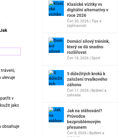
Klasické vizitky vs
digitální alternativy v
roce 2026
Čvn 30, 2026
|
Tipy a
t
zajímavosti
 Jak
Domácí silový trénink,
který se dá snadno
rozšiřovat
Čvn 18, 2026
|
Sport
 trávení,
5 důležitých kroků k
a ulevuje
založení trvalkového
záhonu
Čvn 17, 2026
|
Bydlení a
zahrada
patřit v
loužit jako
Jak na stěhování?
Průvodce
bezproblémovým
ka obsahuje
přesunem
Čvn 8, 2026
|
Bydlení a