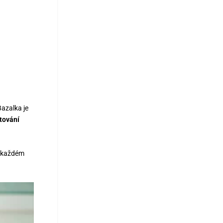
azalka je
tování
v každém