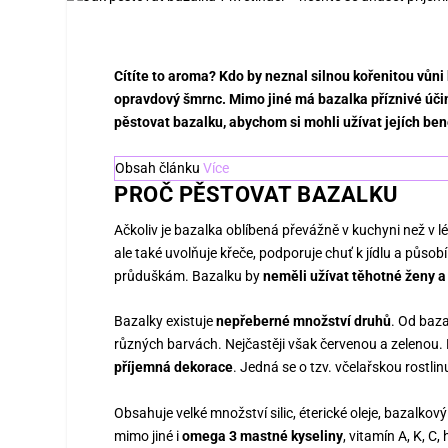
Cítíte to aroma? Kdo by neznal silnou kořenitou vůni
opravdový šmrnc. Mimo jiné má bazalka příznivé úči
pěstovat bazalku, abychom si mohli užívat jejích be
Obsah článku
Více
PROČ PĚSTOVAT BAZALKU
Ačkoliv je bazalka oblíbená převážně v kuchyni než v léč
ale také uvolňuje křeče, podporuje chuť k jídlu a působí
průduškám. Bazalku by
neměli užívat těhotné ženy a
Bazalky existuje
nepřeberné množství druhů
. Od baz
různých barvách. Nejčastěji však červenou a zelenou. N
příjemná dekorace
. Jedná se o tzv. včelařskou rostlin
Obsahuje velké množství silic, éterické oleje, bazalkový
mimo jiné i
omega 3 mastné kyseliny
, vitamín A, K, C