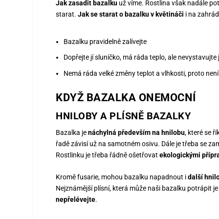
Jak zasadit bazalku
už víme. Rostlina však nadále po
starat.
Jak se starat o bazalku v květináči
i na zahrá
Bazalku pravidelně zalívejte
Dopřejte jí sluníčko, má ráda teplo, ale nevystavujte
Nemá ráda velké změny teplot a vlhkosti, proto není 
KDYŽ BAZALKA ONEMOCNÍ
HNILOBY A PLÍSNĚ BAZALKY
Bazalka je
náchylná především na hnilobu
, které se ř
řadě závisí už na samotném osivu. Dále je třeba se za
Rostlinku je třeba řádně ošetřovat
ekologickými přípr
Kromě fusarie, mohou bazalku napadnout i
další hnil
Nejznámější plísní, která může naši bazalku potrápit j
nepřelévejte
.