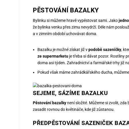
PĚSTOVÁNÍ BAZALKY
Bylinku si můžeme hravě vypěstovat sami. Jako
jedno
že bylinka venku přes zimu nevydrží. Déle nám poslou
a v zimním období uchovávat doma.
Bazalku je možné získat již v
podobě sazeničky
, kt
ze supermarketu
je třeba si dávat pozor. Rostliny
doma asi týden. Zahradnictví a farmářské trhy již na
Pokud však máme zahrádkářského ducha, můžem
SEJEME, SÁZÍME BAZALKU
Pěstování bazalky
není složité. Můžeme si zvolit, zd
zasadit rovnou do květináče, kde již zůstanou.
PŘEDPĚSTOVÁNÍ SAZENIČEK BAZ