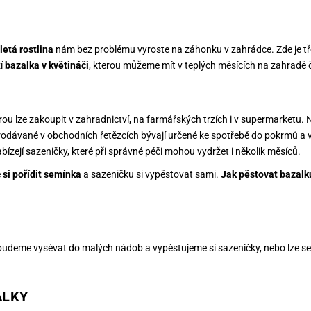
letá rostlina
nám bez problému vyroste na záhonku v zahrádce. Zde je tř
ží
bazalka v květináči
, kterou můžeme mít v teplých měsících na zahradě 
erou lze zakoupit v zahradnictví, na farmářských trzích i v supermarketu.
 prodávané v obchodních řetězcích bývají určené ke spotřebě do pokrmů a 
bízejí sazeničky, které při správné péči mohou vydržet i několik měsíců.
e
si pořídit semínka
a sazeničku si vypěstovat sami.
Jak pěstovat bazal
a budeme vysévat do malých nádob a vypěstujeme si sazeničky, nebo lze 
ALKY