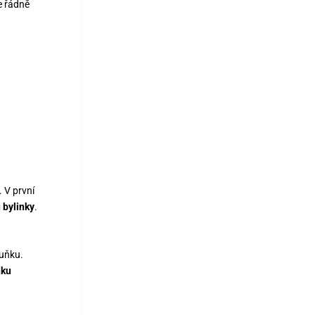
me řádně
. V první
 bylinky
.
duňku.
nku