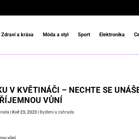
Zdraví a krása
Móda a styl
Sport
Elektronika
Ce
U V KVĚTINÁČI – NECHTE SE UNÁŠ
ŘÍJEMNOU VŮNÍ
niela
|
Kvě 23, 2023
|
Bydlení a zahrada