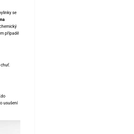
ylinky se
 na
i chemický
ém případě
 chuť.
Kdo
Po usušení