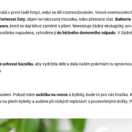
řenáší v první řadě hmyz, nebo se šíří rozmnožováním. Virové onemocnění b
formovat listy
, objeví se takzvaná mozaika, nebo přestane růst.
Bakterie
tvaru
, které se dají lehce zaměnit s plísní. Neexistuje žádný ekologický, an
 rostlinka napadena, vyhodíme jí
do běžného domovního odpadu
. V žádn
k uchovat bazalku
, aby vydržela déle a dala našim pokrmům tu správnou
á.
 sušení. Pokud máte
sušičku na ovoce
a bylinky, bude to pro vás hračka. 
e na plech bylinky a sušíme při nízkých teplotách s pootevřenými dvířky. 