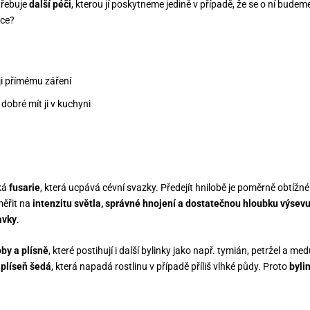
třebuje
další péči
, kterou jí poskytneme jedině v případě, že se o ní bude
dce?
 ji přímému záření
dobré mít ji v kuchyni
íká
fusarie
, která ucpává cévní svazky. Předejít hnilobě je poměrně obtížné
měřit na
intenzitu světla, správné hnojení a dostatečnou hloubku výsevu
avky
.
oby a plísně
, které postihují i další bylinky jako např. tymián, petržel a me
e
plíseň šedá
, která napadá rostlinu v případě příliš vlhké půdy. Proto
byli