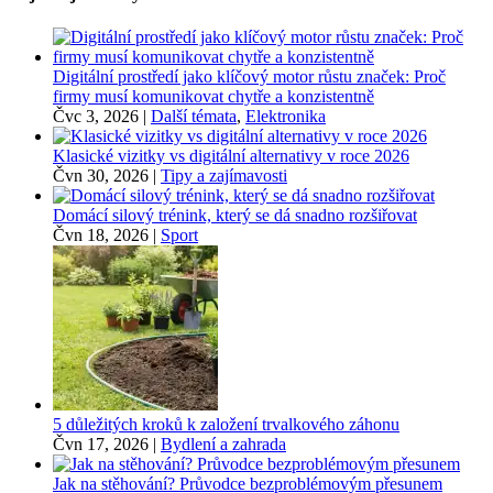
Digitální prostředí jako klíčový motor růstu značek: Proč
firmy musí komunikovat chytře a konzistentně
Čvc 3, 2026
|
Další témata
,
Elektronika
Klasické vizitky vs digitální alternativy v roce 2026
Čvn 30, 2026
|
Tipy a zajímavosti
Domácí silový trénink, který se dá snadno rozšiřovat
Čvn 18, 2026
|
Sport
5 důležitých kroků k založení trvalkového záhonu
Čvn 17, 2026
|
Bydlení a zahrada
Jak na stěhování? Průvodce bezproblémovým přesunem