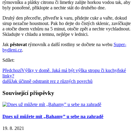
rýmovníku a plátky citronu či limetky zalijte horkou vodou tak, aby
byly ponořené, přiklopte a nechte stát do druhého dne.
Druhý den přeceďte, přiveďte k varu, přidejte cukr a vařte, dokud
sirup nezačne houstnout. Pak ho dejte do čistých sklenic, zavíčkujte
a otočte dnem vzhůru na 5 minut, otočte zpět a nechte vychladnout.
Skladujte v chladu a temnu, nejlépe v lednici.
Jak
pěstovat
rýmovník a další rostliny se dočtete na webu
Super-
bydleni.cz
.
Sdílet:
Předchozí
Výšky v domě. Jaká má být výška stropu či kuchyňské
linky?
další
Jak účinně odstranit rez z různých povrchů
Související příspěvky
Dnes už můžete mít „Bahamy” u sebe na zahradě
19. 8. 2021