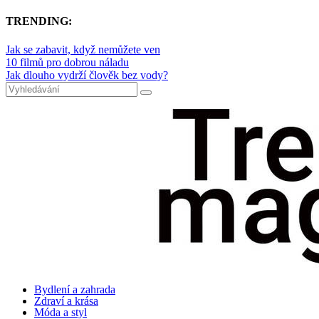
TRENDING:
Jak se zabavit, když nemůžete ven
10 filmů pro dobrou náladu
Jak dlouho vydrží člověk bez vody?
Bydlení a zahrada
Zdraví a krása
Móda a styl