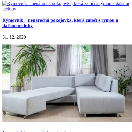
Rýmovník – nenáročná pokojovka, která zatočí s rýmou a
dalšími neduhy
31. 12. 2020