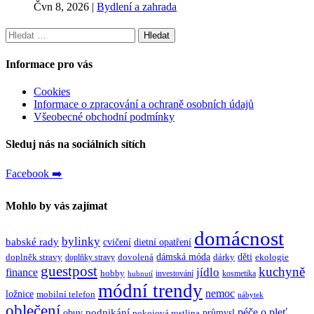
Čvn 8, 2026
|
Bydlení a zahrada
Vyhledávání
Informace pro vás
Cookies
Informace o zpracování a ochraně osobních údajů
Všeobecné obchodní podmínky
Sleduj nás na sociálních sítích
Facebook ➡️
Mohlo by vás zajímat
domácnost
bylinky
babské rady
cvičení
dietní opatření
dámská móda
děti
doplněk stravy
dovolená
dárky
ekologie
doplňky stravy
guestpost
kuchyně
jídlo
finance
hobby
investování
kosmetika
hubnutí
módní trendy
nemoc
ložnice
mobilní telefon
nábytek
oblečení
péče o pleť
obuv
podnikání
průmysl
pokojová rostlina