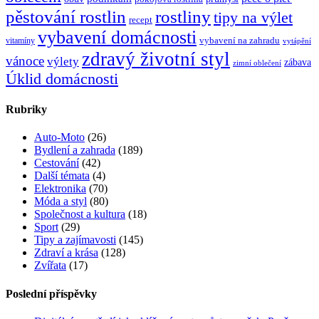
rostliny
pěstování rostlin
tipy na výlet
recept
vybavení domácnosti
vybavení na zahradu
vitamíny
vytápění
zdravý životní styl
vánoce
výlety
zábava
zimní oblečení
Úklid domácnosti
Rubriky
Auto-Moto
(26)
Bydlení a zahrada
(189)
Cestování
(42)
Další témata
(4)
Elektronika
(70)
Móda a styl
(80)
Společnost a kultura
(18)
Sport
(29)
Tipy a zajímavosti
(145)
Zdraví a krása
(128)
Zvířata
(17)
Poslední příspěvky