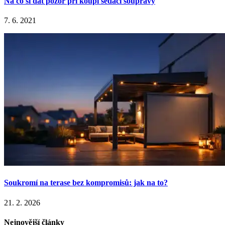
Na co si dát pozor při koupi sedací soupravy
7. 6. 2021
Soukromí na terase bez kompromisů: jak na to?
21. 2. 2026
Nejnovější články