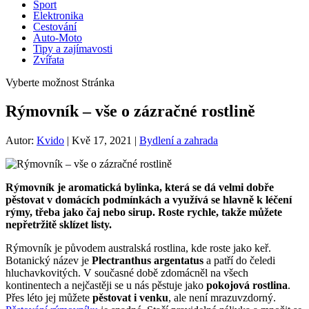
Sport
Elektronika
Cestování
Auto-Moto
Tipy a zajímavosti
Zvířata
Vyberte možnost Stránka
Rýmovník – vše o zázračné rostlině
Autor:
Kvido
|
Kvě 17, 2021
|
Bydlení a zahrada
Rýmovník je aromatická bylinka, která se dá velmi dobře
pěstovat v domácích podmínkách a využívá se hlavně k léčení
rýmy, třeba jako čaj nebo sirup. Roste rychle, takže můžete
nepřetržitě sklízet listy.
Rýmovník je původem australská rostlina, kde roste jako keř.
Botanický název je
Plectranthus argentatus
a patří do čeledi
hluchavkovitých. V současné době zdomácněl na všech
kontinentech a nejčastěji se u nás pěstuje jako
pokojová
rostlina
.
Přes léto jej můžete
pěstovat i venku
, ale není mrazuvzdorný.