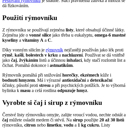
Pěstování rýmovníku
je snadné. Stačí pravidelná zálivka a množit se
dá řízkováním.
Použití rýmovníku
Z rýmovníku se používají zejména
listy
, které obsahují účinné látky.
Zejména jde o
vonné silice
jako třeba u eukalyptu,
omega-6 mastné
kyseliny
a
vitamíny A
a
C
.
Díky vonným silicím je
rýmovník
nejčastěji používán jako lék proti
rýmě
,
kašli
,
bolestech v krku
a
nachlazení
. Používat se dá vnitřně
jako
čaj
,
žvýkáním
listů a účinnou
inhalací
, kdy stačí rozlomit list a
čichat. Pomáhá dokonce i
astmatikům
.
Rýmovník pomáhá při snižování
horečky
,
ekzémech
kůže i
bodnutí hmyzem
. Má i výrazné
antioxidační
a
detoxikační
účinky, působí proti
stresu
a při psychických potížích. Je to výborná
bylinka k
masu
a celá rostlina
odpuzuje hmyz
.
Vyrobte si čaj i sirup z rýmovníku
Čerstvé listy rýmovníku omyjte, zalijte vroucí vodou, nechte odstát a
čaj
můžete osladit medem či stévií. Na
sirup
použijte
20 až 30 listů
rýmovníku,
citron
nebo
limetku
,
vodu
a
1 kg cukru.
Listy