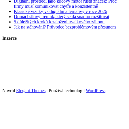
Digitální prostředí jako klíčový motor růstu značek: Proč
firmy musí komunikovat chytře a konzistentně
Klasické vizitky vs digitální alternativy v roce 2026
Domácí silový trénink, který se dá snadno rozšiřovat
5 důležitých kroků k založení trvalkového záhonu
Jak na stěhování? Průvodce bezproblémovým přesunem
Inzerce
Kontakt
Zrychlené objednání a publikace článků
Tento web je součástí portfolia obsahových webů sdružených pod
Growly.cz
. Info o webech v portfoliu spolu s cenami inzerce najdete
zde
.
Navrhl
Elegant Themes
| Používá technologii
WordPress