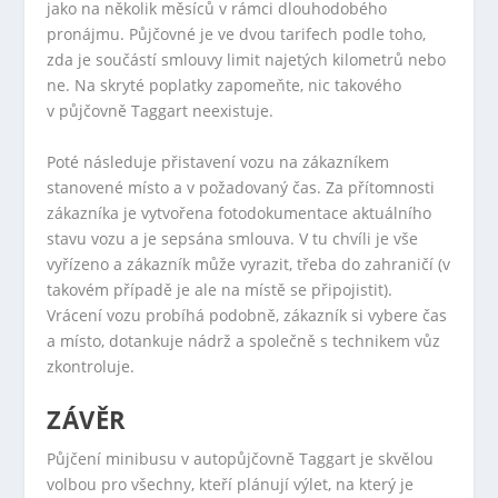
jako na několik měsíců v rámci dlouhodobého
pronájmu. Půjčovné je ve dvou tarifech podle toho,
zda je součástí smlouvy limit najetých kilometrů nebo
ne. Na skryté poplatky zapomeňte, nic takového
v půjčovně Taggart neexistuje.
Poté následuje přistavení vozu na zákazníkem
stanovené místo a v požadovaný čas. Za přítomnosti
zákazníka je vytvořena fotodokumentace aktuálního
stavu vozu a je sepsána smlouva. V tu chvíli je vše
vyřízeno a zákazník může vyrazit, třeba do zahraničí (v
takovém případě je ale na místě se připojistit).
Vrácení vozu probíhá podobně, zákazník si vybere čas
a místo, dotankuje nádrž a společně s technikem vůz
zkontroluje.
ZÁVĚR
Půjčení minibusu v autopůjčovně Taggart je skvělou
volbou pro všechny, kteří plánují výlet, na který je