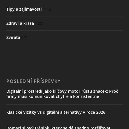
Tipy a zajímavosti
(145)
Zdraví a krása
(128)
Zvířata
(17)
POSLEDNÍ PŘÍSPĚVKY
Digitální prostředí jako klíčový motor růstu značek: Proč
firmy musí komunikovat chytře a konzistentně
Klasické vizitky vs digitální alternativy v roce 2026
Domácí silový trénink, který se dá snadno rozšiřovat