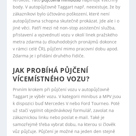
body. V autopůjčovně Taggart např. neexistuje, že by
zákazníkovi bylo účtováno poškození, které není
autopůjčovna schopna skutečně prokázat. Jde ale i o
jiné věci. Patří mezi ně non-stop asistenční služba,
přistavení a vyzvednutí vozu v okolí linek pražského
metra zdarma (u dlouhodobých pronájmů dokonce
v rámci celé ČR), půjčení mimo pracovní dobu apod.
Zdarma je i přidání druhého řidiče.
JAK PROBÍHÁ PŮJČENÍ
VÍCEMÍSTNÉHO VOZU?
Prvním krokem při půjčení vozu v autopůjčovně
Taggart je výběr vozu. V kategorii minibus a MPV jsou
k dispozici buď Mercedes V nebo Ford Tourneo. Poté
už stačí vyplnit objednávkový formulář, zavolat na
zákaznickou linku nebo poslat e-mail. Také je
samozřejmě třeba vybrat dobu, na kterou si člověk
vůz půjčuje. Půjčení je možné na jeden den stejně