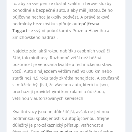
to, aby za své peníze dostal kvalitní i férové služby,
pohodlné a bezpečné auto, a aby měl jistotu, že ho
půjčovna nechce jakkoliv podvést. A právě takové
podmínky bezezbytku splňuje
autopůjčovna
Taggart
se svými pobočkami v Praze u Hlavního a
Smíchovského nádraží.
Najdete zde jak širokou nabídku osobních vozů či
SUV, tak minibusy. Rozhodně větší než běžná
pozornost je věnována kvalitě a technickému stavu
vozů. Auto s nájezdem větším než 90 000 km nebo
starší než 4,5 roku tady zkrátka nenajdete. A současně
si můžete být jistí, že všechna auta, která tu jsou,
procházejí pravidelnými kontrolami a údržbou,
většinou v autorizovaných servisech.
Kvalitní vozy jsou nejdůležitější, avšak ne jedinou
podmínkou spokojenosti s autopůjčovnou. Stejně
důležitý je pro-zákaznický přístup, vstřícnost a
férovost. Tato
půjčovna minibusu
naplňuje všechny