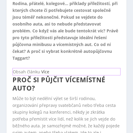
Rodina, přátelé, kolegové… příklady příležitostí, při
kterých chcete či potřebujete cestovat společně
jsou téměř nekonečné. Pokud se vejdete do
osobního auta, asi to nebude představovat
problém. Co když vás ale bude tentokrát víc? Právě
pro tyto příležitosti představuje ideální řešení
půjčovna minibusu a vícemístných aut. Co od ní
čekat? A proč si vybrat konkrétně autopůjčovnu
Taggart?
Obsah článku
Více
PROČ SI PŮJČIT VÍCEMÍSTNÉ
AUTO?
Může to být nedělní výlet se širší rodinou,
organizování přepravy svatebčanů nebo třeba cesta
skupiny kolegů na konferenci, někdy je zkrátka
potřeba přemístit více lidí, než kolik se jich vejde do
běžného auta. Je samozřejmě možné, že každý pojede
svým autem, anebo třeba vlakem. Jde to ale i