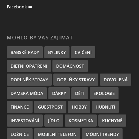
Facebook ➡️
MOHLO BY VÁS ZAJÍMAT
BABSKÉ RADY
BYLINKY
CVIČENÍ
DIETNÍ OPATŘENÍ
DOMÁCNOST
DOPLNĚK STRAVY
DOPLŇKY STRAVY
DOVOLENÁ
DÁMSKÁ MÓDA
DÁRKY
DĚTI
EKOLOGIE
FINANCE
GUESTPOST
HOBBY
HUBNUTÍ
INVESTOVÁNÍ
JÍDLO
KOSMETIKA
KUCHYNĚ
LOŽNICE
MOBILNÍ TELEFON
MÓDNÍ TRENDY