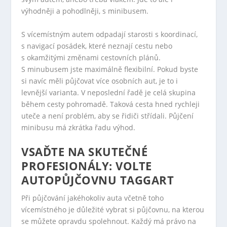
výhodněji a pohodlněji, s minibusem.
S vícemístným autem odpadají starosti s koordinací,
s navigací posádek, které neznají cestu nebo
s okamžitými změnami cestovních plánů.
S minubusem jste maximálně flexibilní. Pokud byste
si navíc měli půjčovat více osobních aut, je to i
levnější varianta. V neposlední řadě je celá skupina
během cesty pohromadě. Taková cesta hned rychleji
uteče a není problém, aby se řidiči střídali. Půjčení
minibusu má zkrátka řadu výhod.
VSAĎTE NA SKUTEČNÉ
PROFESIONÁLY: VOLTE
AUTOPŮJČOVNU TAGGART
Při půjčování jakéhokoliv auta včetně toho
vícemístného je důležité vybrat si půjčovnu, na kterou
se můžete opravdu spolehnout. Každý má právo na