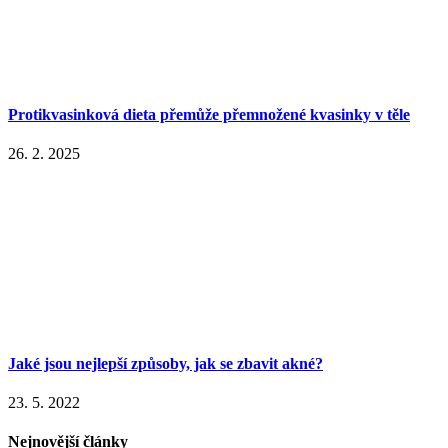
Protikvasinková dieta přemůže přemnožené kvasinky v těle
26. 2. 2025
Jaké jsou nejlepší způsoby, jak se zbavit akné?
23. 5. 2022
Nejnovější články