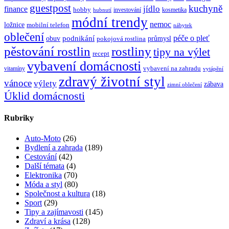
guestpost
kuchyně
jídlo
finance
hobby
investování
kosmetika
hubnutí
módní trendy
nemoc
ložnice
mobilní telefon
nábytek
oblečení
péče o pleť
obuv
podnikání
průmysl
pokojová rostlina
rostliny
pěstování rostlin
tipy na výlet
recept
vybavení domácnosti
vybavení na zahradu
vitamíny
vytápění
zdravý životní styl
vánoce
výlety
zábava
zimní oblečení
Úklid domácnosti
Rubriky
Auto-Moto
(26)
Bydlení a zahrada
(189)
Cestování
(42)
Další témata
(4)
Elektronika
(70)
Móda a styl
(80)
Společnost a kultura
(18)
Sport
(29)
Tipy a zajímavosti
(145)
Zdraví a krása
(128)