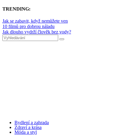
TRENDING:
Jak se zabavit, když nemůžete ven
10 filmů pro dobrou náladu
Jak dlouho vydrží člověk bez vody?
Bydlení a zahrada
Zdraví a krása
Móda a styl