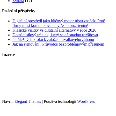
Zvířata
(17)
Poslední příspěvky
Digitální prostředí jako klíčový motor růstu značek: Proč
firmy musí komunikovat chytře a konzistentně
Klasické vizitky vs digitální alternativy v roce 2026
Domácí silový trénink, který se dá snadno rozšiřovat
5 důležitých kroků k založení trvalkového záhonu
Jak na stěhování? Průvodce bezproblémovým přesunem
Inzerce
Kontakt
Zrychlené objednání a publikace článků
Tento web je součástí portfolia obsahových webů sdružených pod
Growly.cz
. Info o webech v portfoliu spolu s cenami inzerce najdete
zde
.
Navrhl
Elegant Themes
| Používá technologii
WordPress