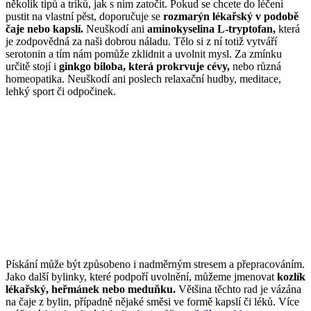
několik tipů a triků, jak s ním zatočit. Pokud se chcete do léčení
pustit na vlastní pěst, doporučuje se
rozmarýn lékařský v podobě
čaje nebo kapslí.
Neuškodí ani
aminokyselina L-tryptofan,
která
je zodpovědná za naši dobrou náladu. Tělo si z ní totiž vytváří
serotonin a tím nám pomůže zklidnit a uvolnit mysl. Za zmínku
určitě stojí i
ginkgo biloba, která prokrvuje cévy,
nebo různá
homeopatika. Neuškodí ani poslech relaxační hudby, meditace,
lehký sport či odpočinek.
Pískání může být způsobeno i nadměrným stresem a přepracováním.
Jako další bylinky, které podpoří uvolnění, můžeme jmenovat
kozlík
lékařský, heřmánek nebo meduňku.
Většina těchto rad je vázána
na čaje z bylin, případně nějaké směsi ve formě kapslí či léků. Více