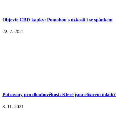
Objevte CBD kapky: Pomohou s úzkostí i se spánkem
22. 7. 2021
Potraviny pro dlouhověkost: Které jsou elixírem mládí?
8. 11. 2021