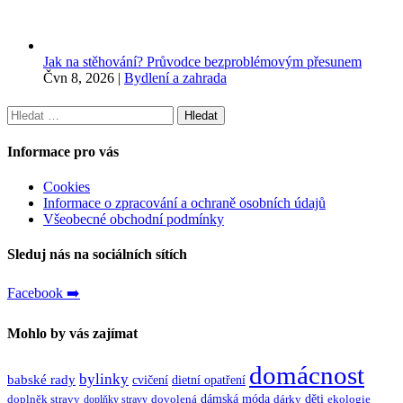
Jak na stěhování? Průvodce bezproblémovým přesunem
Čvn 8, 2026
|
Bydlení a zahrada
Vyhledávání
Informace pro vás
Cookies
Informace o zpracování a ochraně osobních údajů
Všeobecné obchodní podmínky
Sleduj nás na sociálních sítích
Facebook ➡️
Mohlo by vás zajímat
domácnost
bylinky
babské rady
cvičení
dietní opatření
dámská móda
děti
doplněk stravy
dovolená
dárky
ekologie
doplňky stravy