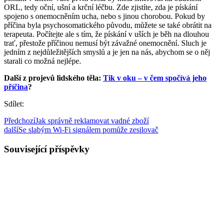
ORL, tedy oční, ušní a krční léčbu. Zde zjistíte, zda je pískání
spojeno s onemocněním ucha, nebo s jinou chorobou. Pokud by
příčina byla psychosomatického původu, můžete se také obrátit na
terapeuta. Počítejte ale s tím, že pískání v uších je běh na dlouhou
trať, přestože příčinou nemusí být závažné onemocnění. Sluch je
jedním z nejdůležitějších smyslů a je jen na nás, abychom se o něj
starali co možná nejlépe.
Další z projevů lidského těla:
Tik v oku – v čem spočívá jeho
příčina
?
Sdílet:
Předchozí
Jak správně reklamovat vadné zboží
další
Se slabým Wi-Fi signálem pomůže zesilovač
Související příspěvky