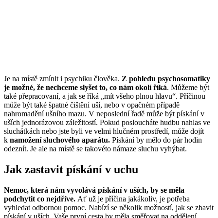
Je na místě zmínit i psychiku člověka.
Z pohledu psychosomatiky
je možné, že nechceme slyšet to, co nám okolí říká
. Můžeme být
také přepracovaní, a jak se říká „mít všeho plnou hlavu“. Příčinou
může být také špatné čištění uší, nebo v opačném případě
nahromadění ušního mazu. V neposlední řadě může být pískání v
uších jednorázovou záležitostí. Pokud posloucháte hudbu nahlas ve
sluchátkách nebo jste byli ve velmi hlučném prostředí, může dojít
k
namožení sluchového aparátu.
Pískání by mělo do pár hodin
odeznít. Je ale na místě se takovéto námaze sluchu vyhýbat.
Jak zastavit pískání v uchu
Nemoc, která nám vyvolává pískání v uších, by se měla
podchytit co nejdříve.
Ať už je příčina jakákoliv, je potřeba
vyhledat odbornou pomoc. Nabízí se několik možností, jak se zbavit
pískání v uších. Vaše první cesta by měla směřovat na oddělení