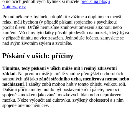
o účincích jednotlivých bylinek si můžete
přečíst na blogu
Naturway.cz
.
Pokud některé z bylinek a doplňků zvážíme a doplníme o menší
relax, měli bychom (v případě pískání spojeného s psychikou)
pocítit úlevu. Určitě nemusíme zmiňovat omezení alkoholu nebo
kouření. Všechny tyto látky působí především na mozek, který bývá
v případě tinnitu nejvíce zasažen. Jednoduše řečeno, zamyslete se
nad svým životním stylem a zvolněte.
Pískání v uších: příčiny
Tinnitus, tedy pískání v uších může mít i reálný zdravotní
základ
. Na prvním místě je určitě vhodné přemýšlet o chorobách
samotných uší jako
zánět středního ucha, menièrova nemoc nebo
nachlazení.
I záněty zubů mohou hrát v tomto ohledu velikou roli.
Dalšími příčinami by mohlo být postavení krční páteře, nemoci
spojené s mozkem jako zánět mozkových blan nebo neprokrvení
mozku. Nelze vyloučit ani cukrovku, zvýšený cholesterol a s ním
spojené onemocnění cév.