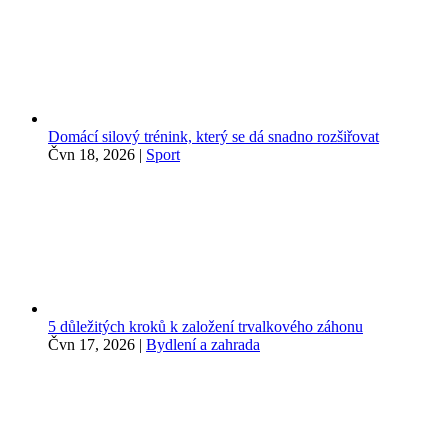
Domácí silový trénink, který se dá snadno rozšiřovat
Čvn 18, 2026
|
Sport
5 důležitých kroků k založení trvalkového záhonu
Čvn 17, 2026
|
Bydlení a zahrada