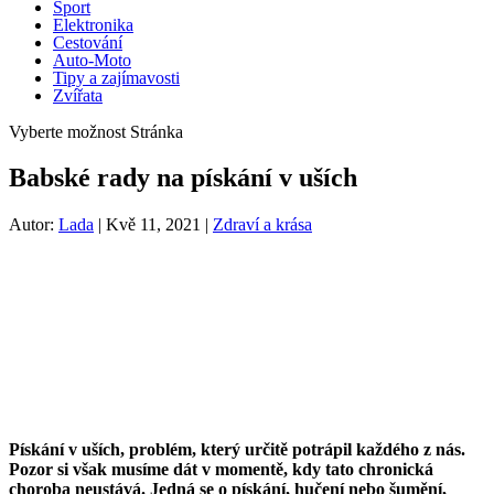
Sport
Elektronika
Cestování
Auto-Moto
Tipy a zajímavosti
Zvířata
Vyberte možnost Stránka
Babské rady na pískání v uších
Autor:
Lada
|
Kvě 11, 2021
|
Zdraví a krása
Pískání v uších, problém, který určitě potrápil každého z nás.
Pozor si však musíme dát v momentě, kdy tato chronická
choroba neustává. Jedná se o pískání, hučení nebo šumění,