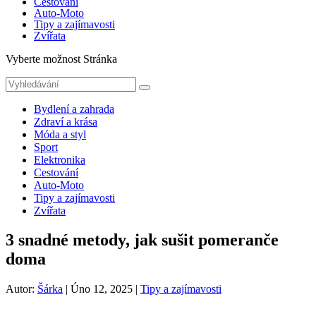
Cestování
Auto-Moto
Tipy a zajímavosti
Zvířata
Vyberte možnost Stránka
Bydlení a zahrada
Zdraví a krása
Móda a styl
Sport
Elektronika
Cestování
Auto-Moto
Tipy a zajímavosti
Zvířata
3 snadné metody, jak sušit pomeranče
doma
Autor:
Šárka
|
Úno 12, 2025
|
Tipy a zajímavosti