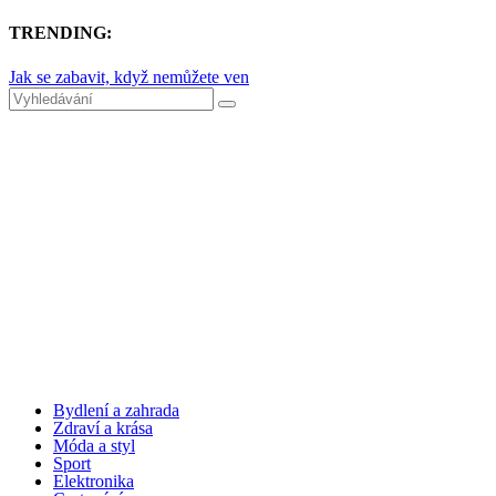
TRENDING:
Jak se zabavit, když nemůžete ven
Bydlení a zahrada
Zdraví a krása
Móda a styl
Sport
Elektronika