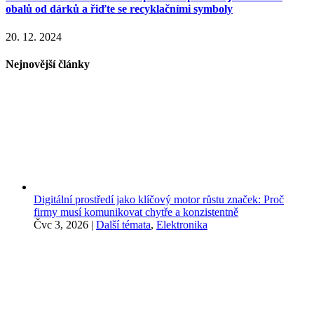
obalů od dárků a řiďte se recyklačními symboly
20. 12. 2024
Nejnovější články
Digitální prostředí jako klíčový motor růstu značek: Proč
firmy musí komunikovat chytře a konzistentně
Čvc 3, 2026
|
Další témata
,
Elektronika