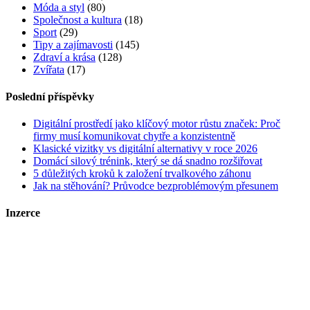
Móda a styl
(80)
Společnost a kultura
(18)
Sport
(29)
Tipy a zajímavosti
(145)
Zdraví a krása
(128)
Zvířata
(17)
Poslední příspěvky
Digitální prostředí jako klíčový motor růstu značek: Proč
firmy musí komunikovat chytře a konzistentně
Klasické vizitky vs digitální alternativy v roce 2026
Domácí silový trénink, který se dá snadno rozšiřovat
5 důležitých kroků k založení trvalkového záhonu
Jak na stěhování? Průvodce bezproblémovým přesunem
Inzerce
Kontakt
Zrychlené objednání a publikace článků
Tento web je součástí portfolia obsahových webů sdružených pod
Growly.cz
. Info o webech v portfoliu spolu s cenami inzerce najdete