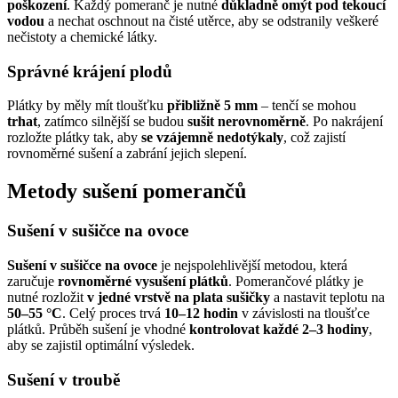
poškození
. Každý pomeranč je nutné
důkladně omýt pod tekoucí
vodou
a nechat oschnout na čisté utěrce, aby se odstranily veškeré
nečistoty a chemické látky.
Správné krájení plodů
Plátky by měly mít tloušťku
přibližně 5 mm
– tenčí se mohou
trhat
, zatímco silnější se budou
sušit nerovnoměrně
. Po nakrájení
rozložte plátky tak, aby
se vzájemně nedotýkaly
, což zajistí
rovnoměrné sušení a zabrání jejich slepení.
Metody sušení pomerančů
Sušení v sušičce na ovoce
Sušení v sušičce na ovoce
je nejspolehlivější metodou, která
zaručuje
rovnoměrné vysušení plátků
. Pomerančové plátky je
nutné rozložit
v jedné vrstvě na plata sušičky
a nastavit teplotu na
50–55 °C
. Celý proces trvá
10–12 hodin
v závislosti na tloušťce
plátků. Průběh sušení je vhodné
kontrolovat každé 2–3 hodiny
,
aby se zajistil optimální výsledek.
Sušení v troubě