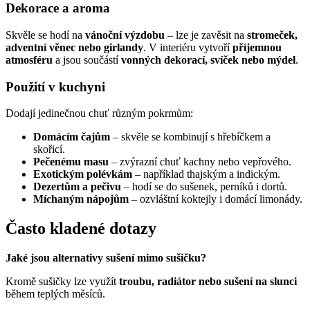
Dekorace a aroma
Skvěle se hodí na
vánoční výzdobu
– lze je zavěsit na
stromeček,
adventní věnec nebo girlandy
. V interiéru vytvoří
příjemnou
atmosféru
a jsou součástí
vonných dekorací, svíček nebo mýdel
.
Použití v kuchyni
Dodají jedinečnou chuť různým pokrmům:
Domácím čajům
– skvěle se kombinují s hřebíčkem a
skořicí.
Pečenému masu
– zvýrazní chuť kachny nebo vepřového.
Exotickým polévkám
– například thajským a indickým.
Dezertům a pečivu
– hodí se do sušenek, perníků i dortů.
Míchaným nápojům
– ozvláštní koktejly i domácí limonády.
Často kladené dotazy
Jaké jsou alternativy sušení mimo sušičku?
Kromě sušičky lze využít
troubu, radiátor nebo sušení na slunci
během teplých měsíců.