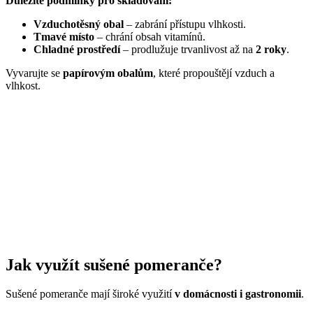
Důležité podmínky pro skladování:
Vzduchotěsný obal
– zabrání přístupu vlhkosti.
Tmavé místo
– chrání obsah vitamínů.
Chladné prostředí
– prodlužuje trvanlivost až na
2 roky
.
Vyvarujte se
papírovým obalům
, které propouštějí vzduch a
vlhkost.
Jak využít sušené pomeranč
e?
Sušené pomeranče mají široké využití
v domácnosti i gastronomii
.