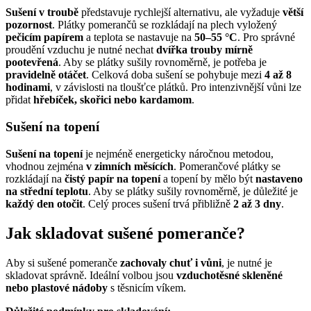
Sušení v troubě
představuje rychlejší alternativu, ale vyžaduje
větší
pozornost
. Plátky pomerančů se rozkládají na plech vyložený
pečicím papírem
a teplota se nastavuje na
50–55 °C
. Pro správné
proudění vzduchu je nutné nechat
dvířka trouby mírně
pootevřená
. Aby se plátky sušily rovnoměrně, je potřeba je
pravidelně otáčet
. Celková doba sušení se pohybuje mezi
4 až 8
hodinami
, v závislosti na tloušťce plátků. Pro intenzivnější vůni lze
přidat
hřebíček, skořici nebo kardamom
.
Sušení na topení
Sušení na topení
je nejméně energeticky náročnou metodou,
vhodnou zejména
v zimních měsících
. Pomerančové plátky se
rozkládají na
čistý papír na topení
a topení by mělo být
nastaveno
na střední teplotu
. Aby se plátky sušily rovnoměrně, je důležité je
každý den otočit
. Celý proces sušení trvá přibližně
2 až 3 dny
.
Jak skladovat sušené pomeranče
?
Aby si sušené pomeranče
zachovaly chuť i vůni
, je nutné je
skladovat správně. Ideální volbou jsou
vzduchotěsné skleněné
nebo plastové nádoby
s těsnicím víkem.