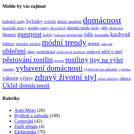
Mohlo by vás zajímat
domácnost
bylinky
babské rady
cvičení
dietní opatření
dámská móda
děti
doplněk stravy
dovolená
dárky
ekologie
doplňky stravy
guestpost
kuchyně
jídlo
finance
hobby
investování
kosmetika
hubnutí
módní trendy
nemoc
ložnice
mobilní telefon
nábytek
oblečení
péče o pleť
obuv
podnikání
průmysl
pokojová rostlina
rostliny
pěstování rostlin
tipy na výlet
recept
vybavení domácnosti
vybavení na zahradu
vitamíny
vytápění
zdravý životní styl
vánoce
výlety
zábava
zimní oblečení
Úklid domácnosti
Rubriky
Auto-Moto
(26)
Bydlení a zahrada
(189)
Cestování
(42)
Další témata
(4)
Elektronika
(70)