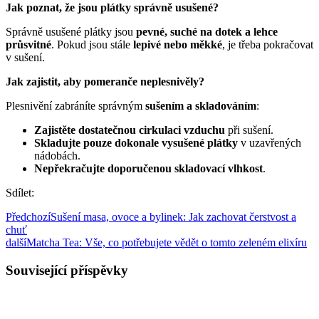
Jak poznat, že jsou plátky správně usušené?
Správně usušené plátky jsou
pevné, suché na dotek a lehce
průsvitné
. Pokud jsou stále
lepivé nebo měkké
, je třeba pokračovat
v sušení.
Jak zajistit, aby pomeranče neplesnivěly?
Plesnivění zabráníte správným
sušením a skladováním
:
Zajistěte dostatečnou cirkulaci vzduchu
při sušení.
Skladujte pouze dokonale vysušené plátky
v uzavřených
nádobách.
Nepřekračujte doporučenou skladovací vlhkost
.
Sdílet:
Předchozí
Sušení masa, ovoce a bylinek: Jak zachovat čerstvost a
chuť
další
Matcha Tea: Vše, co potřebujete vědět o tomto zeleném elixíru
Související příspěvky