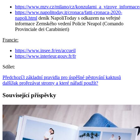
https://www.mzv.cz/milano/cz/konzularni_a_vizove_informace
https://www.napolitoday.it/cronaca/fatti-cronaca-2020-
napoli.html
deník NapoliToday s odkazem na veřejné
informace Zemského vedení Policie Neapol (Comando
Provinciale dei Carabinieri)
Francie:
https://www.insee.fr/en/accueil
https://www.interieur.gouv.fr/fr
Sdílet:
Předchozí
3 základní pravidla pro úspěšné pěstování kaktusů
další
Jak prořezávat stromy a které nářadí použít?
Související příspěvky