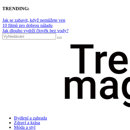
TRENDING:
Jak se zabavit, když nemůžete ven
10 filmů pro dobrou náladu
Jak dlouho vydrží člověk bez vody?
Bydlení a zahrada
Zdraví a krása
Móda a styl