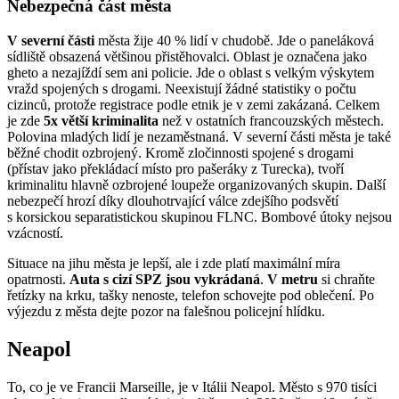
Nebezpečná část města
V severní části
města žije 40 % lidí v chudobě. Jde o paneláková
sídliště obsazená většinou přistěhovalci. Oblast je označena jako
gheto a nezajíždí sem ani policie. Jde o oblast s velkým výskytem
vražd spojených s drogami. Neexistují žádné statistiky o počtu
cizinců, protože registrace podle etnik je v zemi zakázaná. Celkem
je zde
5x větší kriminalita
než v ostatních francouzských městech.
Polovina mladých lidí je nezaměstnaná. V severní části města je také
běžné chodit ozbrojený. Kromě zločinnosti spojené s drogami
(přístav jako překládací místo pro pašeráky z Turecka), tvoří
kriminalitu hlavně ozbrojené loupeže organizovaných skupin. Další
nebezpečí hrozí díky dlouhotrvající válce zdejšího podsvětí
s korsickou separatistickou skupinou FLNC. Bombové útoky nejsou
vzácností.
Situace na jihu města je lepší, ale i zde platí maximální míra
opatrnosti.
Auta s cizí SPZ jsou
vykrádaná
.
V metru
si chraňte
řetízky na krku, tašky nenoste, telefon schovejte pod oblečení. Po
výjezdu z města dejte pozor na falešnou policejní hlídku.
Neapol
To, co je ve Francii Marseille, je v Itálii Neapol. Město s 970 tisíci