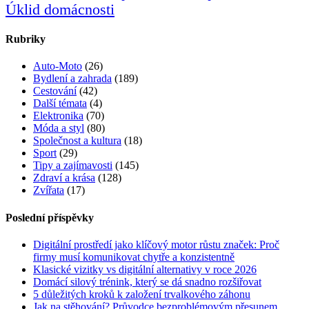
Úklid domácnosti
Rubriky
Auto-Moto
(26)
Bydlení a zahrada
(189)
Cestování
(42)
Další témata
(4)
Elektronika
(70)
Móda a styl
(80)
Společnost a kultura
(18)
Sport
(29)
Tipy a zajímavosti
(145)
Zdraví a krása
(128)
Zvířata
(17)
Poslední příspěvky
Digitální prostředí jako klíčový motor růstu značek: Proč
firmy musí komunikovat chytře a konzistentně
Klasické vizitky vs digitální alternativy v roce 2026
Domácí silový trénink, který se dá snadno rozšiřovat
5 důležitých kroků k založení trvalkového záhonu
Jak na stěhování? Průvodce bezproblémovým přesunem