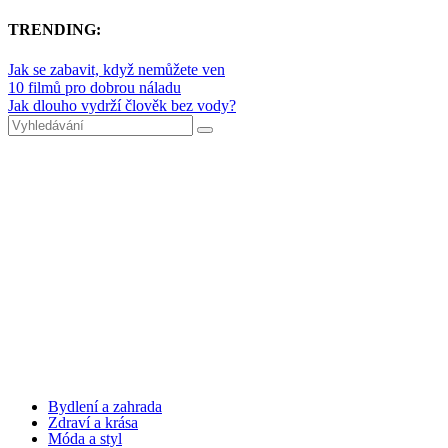
TRENDING:
Jak se zabavit, když nemůžete ven
10 filmů pro dobrou náladu
Jak dlouho vydrží člověk bez vody?
Bydlení a zahrada
Zdraví a krása
Móda a styl