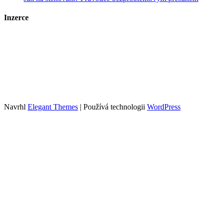
Inzerce
Kontakt
Zrychlené objednání a publikace článků
Tento web je součástí portfolia obsahových webů sdružených pod
Growly.cz
. Info o webech v portfoliu spolu s cenami inzerce najdete
zde
.
Navrhl
Elegant Themes
| Používá technologii
WordPress