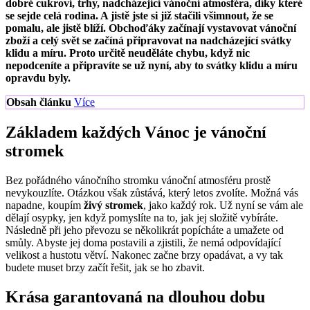
dobré cukroví, trhy, nadcházející vánoční atmosféra, díky které
se sejde celá rodina. A jistě jste si již stačili všimnout, že se
pomalu, ale jistě blíží. Obchoďáky začínají vystavovat vánoční
zboží a celý svět se začíná připravovat na nadcházející svátky
klidu a míru. Proto určitě neuděláte chybu, když nic
nepodceníte a připravíte se už nyní, aby to svátky klidu a míru
opravdu byly.
Obsah článku
Více
Základem každých Vánoc je vánoční
stromek
Bez pořádného vánočního stromku vánoční atmosféru prostě
nevykouzlíte. Otázkou však zůstává, který letos zvolíte. Možná vás
napadne, koupím
živý stromek
, jako každý rok. Už nyní se vám ale
dělají osypky, jen když pomyslíte na to, jak jej složitě vybíráte.
Následně při jeho převozu se několikrát popícháte a umažete od
smůly. Abyste jej doma postavili a zjistili, že nemá odpovídající
velikost a hustotu větví. Nakonec začne brzy opadávat, a vy tak
budete muset brzy začít řešit, jak se ho zbavit.
Krása garantovaná na dlouhou dobu