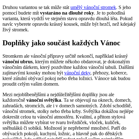
Druhou variantou se tak může stát
umělý vánoční stromek
. S jeho
pomocí budete mít
vystaráno na dlouhé roky
. Je to pohodlná
varianta, která vydrží ve stejném stavu opravdu dlouhá léta. Pokud
navíc vyberete opravdu krásný kousek, může být hezčí, než kdejaký
živý stromek.
Doplňky jako součást každých Vánoc
Stromkem ale vánoční přípravy určitě nekončí, například krásný
vánoční ubrus
, kterým můžete někoho obdarovat, je dokonalým
vánočním dárkem, který pozdvihne každou vánoční tabuli. Dalšími
zajímavými kousky mohou být
vánoční deky
, přehozy, koberce,
které zútulní obývací pokoj nebo třeba ložnici. Vánoce tak budou
proudit celým vašim domem.
Mezi nejoblíbenějšími a nejdůležitějšími doplňky jsou ale
každoročně
vánoční světýlka
. Ta se objevují na oknech, domech,
zahradách, stromcích, ale i v domech samotných. Zdobí schodiště,
vánoční stromek, stolky nebo třeba krby. Světýlka dokážou nejlépe
dokreslit celou tu vánoční atmosféru. Kvalitní, a přitom stylová
světýlka můžete vybírat ve tvaru hvězdiček, vloček, kuliček,
sněhuláků či sobíků. Možností je nepřeberné množství. Patří do
obývacích pokojů, kuchyní, ložnic, a hlavně pak do dětských