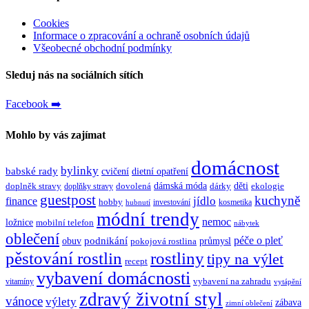
Cookies
Informace o zpracování a ochraně osobních údajů
Všeobecné obchodní podmínky
Sleduj nás na sociálních sítích
Facebook ➡️
Mohlo by vás zajímat
domácnost
bylinky
babské rady
cvičení
dietní opatření
dámská móda
děti
doplněk stravy
dovolená
dárky
ekologie
doplňky stravy
guestpost
kuchyně
jídlo
finance
hobby
investování
kosmetika
hubnutí
módní trendy
nemoc
ložnice
mobilní telefon
nábytek
oblečení
péče o pleť
obuv
podnikání
průmysl
pokojová rostlina
rostliny
pěstování rostlin
tipy na výlet
recept
vybavení domácnosti
vybavení na zahradu
vitamíny
vytápění
zdravý životní styl
vánoce
výlety
zábava
zimní oblečení