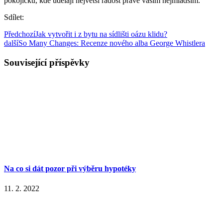
pokojíčků, kde udělají největší radost právě vašim nejmladším.
Sdílet:
Předchozí
Jak vytvořit i z bytu na sídlišti oázu klidu?
další
So Many Changes: Recenze nového alba George Whistlera
Související příspěvky
Na co si dát pozor při výběru hypotéky
11. 2. 2022