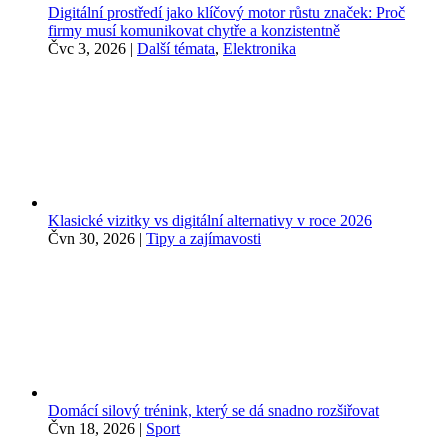
Digitální prostředí jako klíčový motor růstu značek: Proč
firmy musí komunikovat chytře a konzistentně
Čvc 3, 2026
|
Další témata
,
Elektronika
Klasické vizitky vs digitální alternativy v roce 2026
Čvn 30, 2026
|
Tipy a zajímavosti
Domácí silový trénink, který se dá snadno rozšiřovat
Čvn 18, 2026
|
Sport