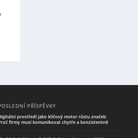
h
POSLEDNÍ PŘÍSPĚVKY
Digitální prostředí jako klíčový motor růstu značek:
Proč firmy musí komunikovat chytře a konzistentně