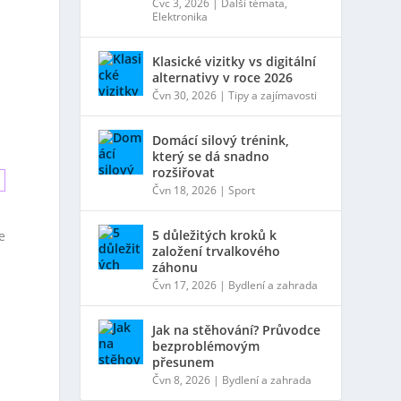
Čvc 3, 2026
|
Další témata
,
Elektronika
Klasické vizitky vs digitální
alternativy v roce 2026
Čvn 30, 2026
|
Tipy a zajímavosti
Domácí silový trénink,
který se dá snadno
rozšiřovat
Čvn 18, 2026
|
Sport
5 důležitých kroků k
e
založení trvalkového
záhonu
Čvn 17, 2026
|
Bydlení a zahrada
Jak na stěhování? Průvodce
bezproblémovým
přesunem
Čvn 8, 2026
|
Bydlení a zahrada