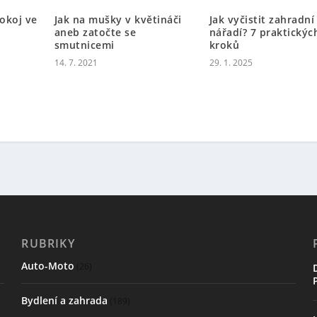
pokoj ve
Jak na mušky v květináči
Jak vyčistit zahradní
aneb zatočte se
nářadí? 7 praktickýc
smutnicemi
kroků
14. 7. 2021
29. 1. 2025
RUBRIKY
Auto-Moto
(26)
Bydlení a zahrada
(189)