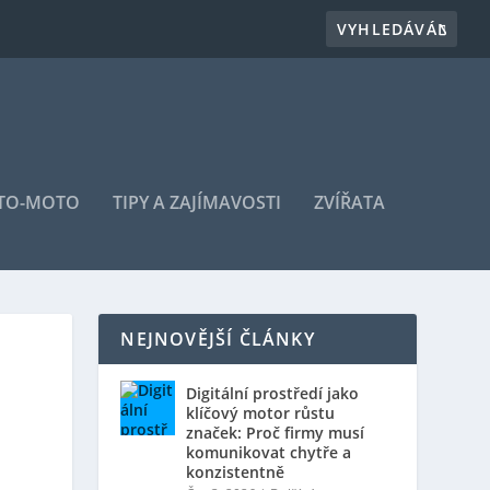
TO-MOTO
TIPY A ZAJÍMAVOSTI
ZVÍŘATA
NEJNOVĚJŠÍ ČLÁNKY
Digitální prostředí jako
klíčový motor růstu
značek: Proč firmy musí
komunikovat chytře a
konzistentně