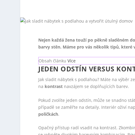
Nejen každá žena touží po pěkně sladěném do
barvy stěn. Máme pro vás několik tipů, kter
Obsah článku
Více
JEDEN ODSTÍN VERSUS KON
Jak sladit nábytek s podlahou? Máte na výběr z
na
kontrast
navzájem se doplňujících barev.
Pokud zvolíte jeden odstín, může se snadno st
případě se zaměřte na detaily. Interiér oživí na
poličkách
.
Opačný přístup radí vsadit na kontrast. Zkomb
se vyhněte divokým barevným kombinacím. Rovně