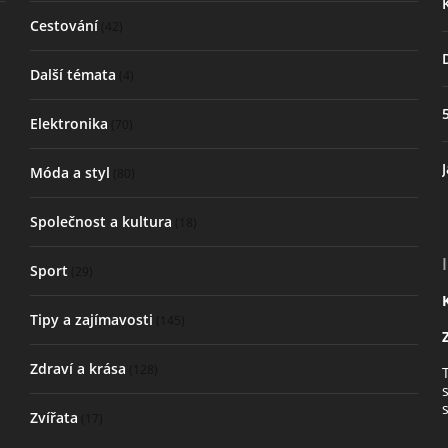
Cestování
(42)
Další témata
(4)
Elektronika
(70)
Móda a styl
(80)
Společnost a kultura
(18)
Sport
(29)
Tipy a zajímavosti
(145)
Zdraví a krása
(128)
Zvířata
(17)