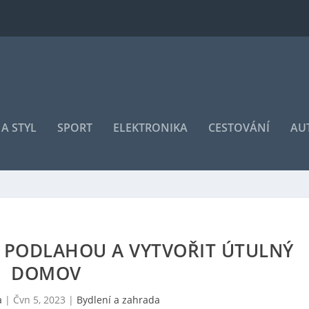
A STYL
SPORT
ELEKTRONIKA
CESTOVÁNÍ
AU
S PODLAHOU A VYTVOŘIT ÚTULNÝ
DOMOV
a
|
Čvn 5, 2023
|
Bydlení a zahrada