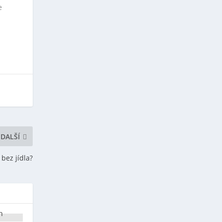
e
DALŠÍ
 bez jídla?