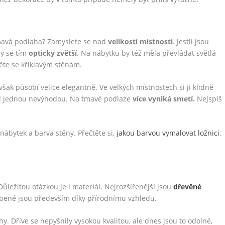
tmavá podlaha? Zamyslete se nad
velikostí místnosti
. Jestli jsou
ry se tím
opticky zvětší
. Na nábytku by též měla převládat světlá
ěte se křiklavým stěnám.
šak působí velice elegantně. Ve velkých místnostech si ji klidně
ed jednou nevýhodou. Na tmavé podlaze
více vyniká smetí.
Nejspíš
nábytek a barva stěny. Přečtěte si,
jakou barvou vymalovat ložnici
.
Důležitou otázkou je i materiál. Nejrozšířenější jsou
dřevěné
líbené jsou především díky přírodnímu vzhledu.
y. Dříve se nepyšnily vysokou kvalitou, ale dnes jsou to odolné,