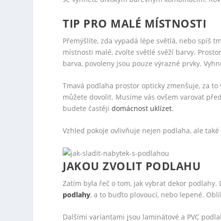
TIP PRO MALÉ MÍSTNOSTI
Přemýšlíte, zda vypadá lépe světlá, nebo spíš 
místnosti malé, zvolte světlé svěží barvy. Prosto
barva, povoleny jsou pouze výrazné prvky. Vyhn
Tmavá podlaha prostor opticky zmenšuje, za to v
můžete dovolit. Musíme vás ovšem varovat př
budete častěji
domácnost uklízet
.
Vzhled pokoje ovlivňuje nejen podlaha, ale také 
JAKOU ZVOLIT PODLAHU
Zatím byla řeč o tom, jak vybrat dekor podlahy. 
podlahy
, a to buďto plovoucí, nebo lepené. Ob
Dalšími variantami jsou laminátové a PVC podlah