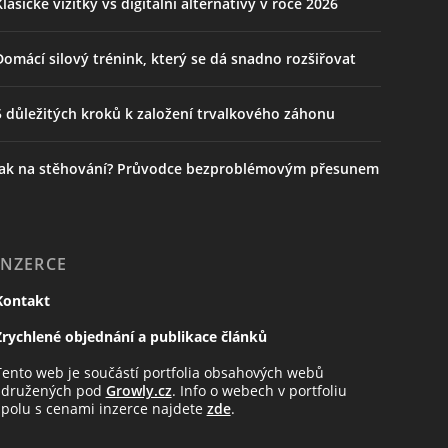
Klasické vizitky vs digitální alternativy v roce 2026
Domácí silový trénink, který se dá snadno rozšiřovat
5 důležitých kroků k založení trvalkového záhonu
Jak na stěhování? Průvodce bezproblémovým přesunem
INZERCE
Kontakt
Zrychlené objednání a publikace článků
Tento web je součástí portfolia obsahových webů
sdružených pod
Growly.cz
. Info o webech v portfoliu
spolu s cenami inzerce najdete
zde
.