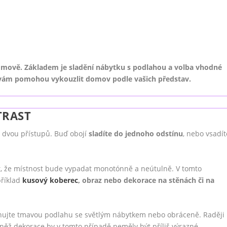
mově. Základem je sladění nábytku s podlahou a volba vhodné
é vám pomohou vykouzlit domov podle vašich představ.
TRAST
e dvou přístupů. Buď obojí
sladíte do jednoho odstínu
, nebo vsadít
át, že místnost bude vypadat monotónně a neútulně. V tomto
příklad
kusový koberec
, obraz nebo dekorace na stěnách či na
inujte tmavou podlahu se světlým nábytkem nebo obráceně. Raději
ž dekorace by v tomto případě neměly být příliš výrazné.