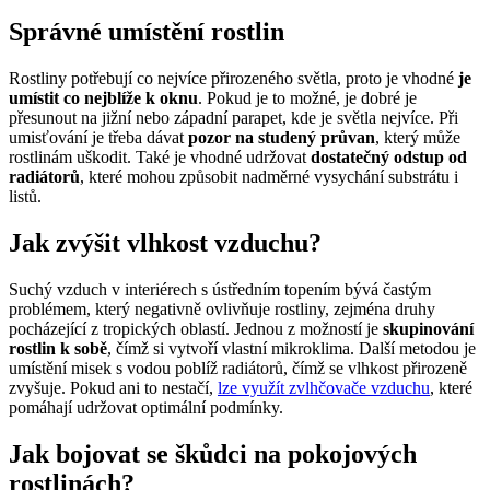
Správné umístění rostlin
Rostliny potřebují co nejvíce přirozeného světla, proto je vhodné
je
umístit co nejblíže k oknu
. Pokud je to možné, je dobré je
přesunout na jižní nebo západní parapet, kde je světla nejvíce. Při
umisťování je třeba dávat
pozor na studený průvan
, který může
rostlinám uškodit. Také je vhodné udržovat
dostatečný odstup od
radiátorů
, které mohou způsobit nadměrné vysychání substrátu i
listů.
Jak zvýšit vlhkost vzduchu
?
Suchý vzduch v interiérech s ústředním topením bývá častým
problémem, který negativně ovlivňuje rostliny, zejména druhy
pocházející z tropických oblastí. Jednou z možností je
skupinování
rostlin k sobě
, čímž si vytvoří vlastní mikroklima. Další metodou je
umístění misek s vodou poblíž radiátorů, čímž se vlhkost přirozeně
zvyšuje. Pokud ani to nestačí,
lze využít zvlhčovače vzduchu
, které
pomáhají udržovat optimální podmínky.
Jak bojovat se škůdci na pokojových
rostlinách
?