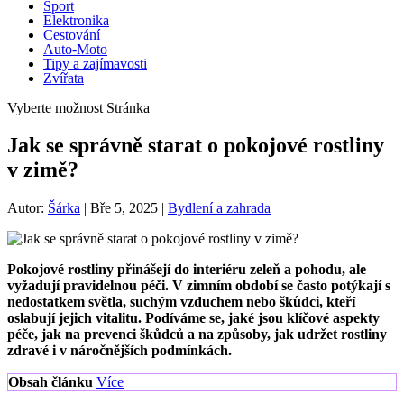
Sport
Elektronika
Cestování
Auto-Moto
Tipy a zajímavosti
Zvířata
Vyberte možnost Stránka
Jak se správně starat o pokojové rostliny
v zimě?
Autor:
Šárka
|
Bře 5, 2025
|
Bydlení a zahrada
Pokojové rostliny přinášejí do interiéru zeleň a pohodu, ale
vyžadují pravidelnou péči. V zimním období se často potýkají s
nedostatkem světla, suchým vzduchem nebo škůdci, kteří
oslabují jejich vitalitu. Podíváme se, jaké jsou klíčové aspekty
péče, jak na prevenci škůdců a na způsoby, jak udržet rostliny
zdravé i v náročnějších podmínkách.
Obsah článku
Více