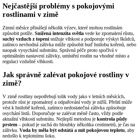
Nejčastější problémy s pokojovými
rostlinami v zimě
Zimní měsíce přinášejí několik výzev, které mohou rostlinám
způsobit potíže.
Snížená intenzita světla
vede ke zpomalení růstu,
suchý vzduch z topení
snižuje vlhkost a podporuje výskyt škůdců,
zatímco nevhodná zálivka může způsobit buď hnilobu kořenů, nebo
naopak vysychání substrátu. Správná péče proto spočívá v
optimálním nastavení zálivky, umístění rostlin na vhodné místo a
regulaci vzdušné vlhkosti.
Jak správně zalévat pokojové rostliny v
zimě
?
V zimě rostliny nepotřebují tolik vody jako v letních měsících,
protože růst je zpomalený a odpařování vody je nižší. Přelití může
vést k hnilobě kořenů, zatímco nedostatečná zálivka způsobuje
osychání listů. Doporučuje se zalévat méně často, vždy podle
aktuální vlhkosti substrátu. Nejlepší metodou je
kontrola půdy
prstem
– pokud je suchá do hloubky několika centimetrů, je čas na
zálivku.
Voda by měla být odstátá a mít pokojovou teplotu
, aby
nedošlo k teplotnímu šoku.