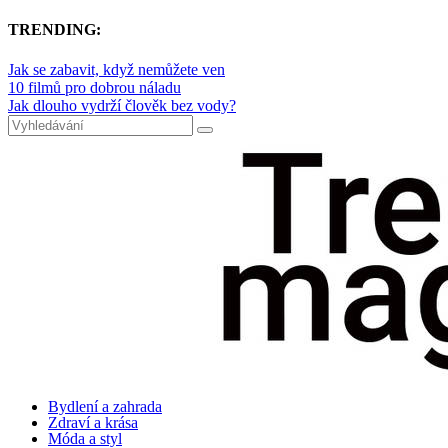
TRENDING:
Jak se zabavit, když nemůžete ven
10 filmů pro dobrou náladu
Jak dlouho vydrží člověk bez vody?
Bydlení a zahrada
Zdraví a krása
Móda a styl