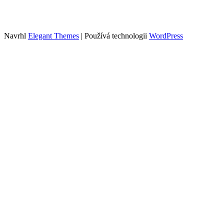
Tento web je součástí portfolia obsahových webů sdružených pod
Growly.cz
. Info o webech v portfoliu spolu s cenami inzerce najdete
zde
.
Navrhl
Elegant Themes
| Používá technologii
WordPress