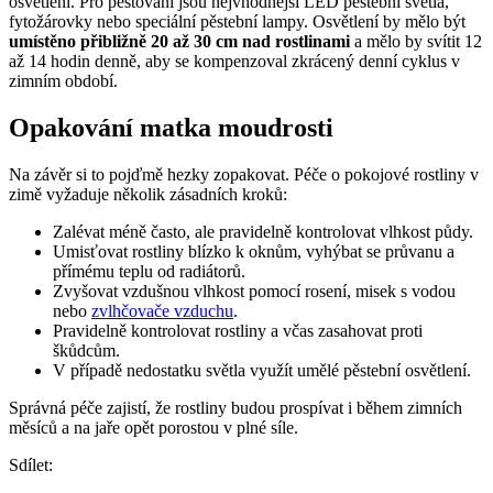
osvětlení. Pro pěstování jsou nejvhodnější LED pěstební světla,
fytožárovky nebo speciální pěstební lampy. Osvětlení by mělo být
umístěno přibližně 20 až 30 cm nad rostlinami
a mělo by svítit 12
až 14 hodin denně, aby se kompenzoval zkrácený denní cyklus v
zimním období.
Opakování matka moudrosti
Na závěr si to pojďmě hezky zopakovat. Péče o pokojové rostliny v
zimě vyžaduje několik zásadních kroků:
Zalévat méně často, ale pravidelně kontrolovat vlhkost půdy.
Umisťovat rostliny blízko k oknům, vyhýbat se průvanu a
přímému teplu od radiátorů.
Zvyšovat vzdušnou vlhkost pomocí rosení, misek s vodou
nebo
zvlhčovače vzduchu
.
Pravidelně kontrolovat rostliny a včas zasahovat proti
škůdcům.
V případě nedostatku světla využít umělé pěstební osvětlení.
Správná péče zajistí, že rostliny budou prospívat i během zimních
měsíců a na jaře opět porostou v plné síle.
Sdílet: