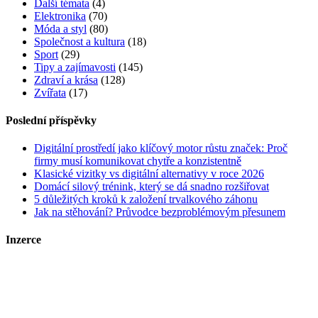
Další témata
(4)
Elektronika
(70)
Móda a styl
(80)
Společnost a kultura
(18)
Sport
(29)
Tipy a zajímavosti
(145)
Zdraví a krása
(128)
Zvířata
(17)
Poslední příspěvky
Digitální prostředí jako klíčový motor růstu značek: Proč
firmy musí komunikovat chytře a konzistentně
Klasické vizitky vs digitální alternativy v roce 2026
Domácí silový trénink, který se dá snadno rozšiřovat
5 důležitých kroků k založení trvalkového záhonu
Jak na stěhování? Průvodce bezproblémovým přesunem
Inzerce
Kontakt
Zrychlené objednání a publikace článků