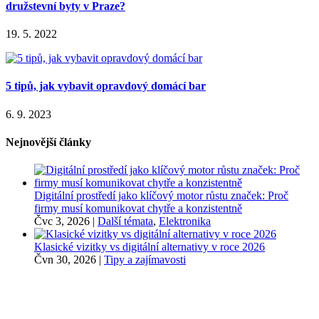
družstevní byty v Praze?
19. 5. 2022
5 tipů, jak vybavit opravdový domácí bar
6. 9. 2023
Nejnovější články
Digitální prostředí jako klíčový motor růstu značek: Proč
firmy musí komunikovat chytře a konzistentně
Čvc 3, 2026
|
Další témata
,
Elektronika
Klasické vizitky vs digitální alternativy v roce 2026
Čvn 30, 2026
|
Tipy a zajímavosti