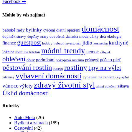
Facebook ➡️
Mohlo by vás zajímat
domácnost
bylinky
babské rady
cvičení
dietní opatření
dámská móda
děti
doplněk stravy
dovolená
dárky
ekologie
doplňky stravy
guestpost
kuchyně
jídlo
finance
hobby
investování
kosmetika
hubnutí
módní trendy
nemoc
ložnice
mobilní telefon
nábytek
oblečení
péče o pleť
obuv
podnikání
průmysl
pokojová rostlina
rostliny
pěstování rostlin
tipy na výlet
recept
vybavení domácnosti
vybavení na zahradu
vitamíny
vytápění
zdravý životní styl
vánoce
výlety
zábava
zimní oblečení
Úklid domácnosti
Rubriky
Auto-Moto
(26)
Bydlení a zahrada
(189)
Cestování
(42)