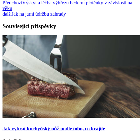
Předchozí
Výskyt a léčba výhřezu bederní ploténky v závislosti na
věku
další
Jak na jarní údržbu zahrady
Související příspěvky
Jak vybrat kuchyňský nůž podle toho, co krájíte