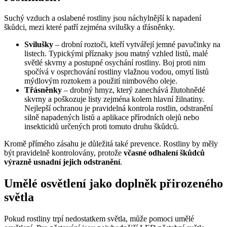
Suchý vzduch a oslabené rostliny jsou náchylnější k napadení
škůdci, mezi které patří zejména svilušky a třásněnky.
Svilušky
– drobní roztoči, kteří vytvářejí jemné pavučinky na
listech. Typickými příznaky jsou matný vzhled listů, malé
světlé skvrny a postupné osychání rostliny. Boj proti nim
spočívá v osprchování rostliny vlažnou vodou, omytí listů
mýdlovým roztokem a použití nimbového oleje.
Třásněnky
– drobný hmyz, který zanechává žlutohnědé
skvrny a poškozuje listy zejména kolem hlavní žilnatiny.
Nejlepší ochranou je pravidelná kontrola rostlin, odstranění
silně napadených listů a aplikace přírodních olejů nebo
insekticidů určených proti tomuto druhu škůdců.
Kromě přímého zásahu je důležitá také prevence. Rostliny by měly
být pravidelně kontrolovány, protože
včasné odhalení škůdců
výrazně usnadní jejich odstranění
.
Umělé osvětlení jako doplněk přirozeného
světla
Pokud rostliny trpí nedostatkem světla, může pomoci umělé