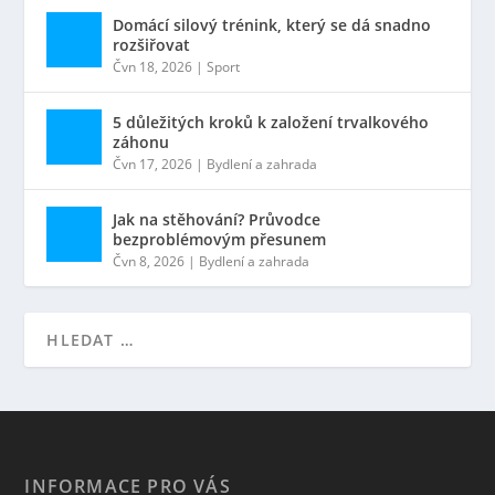
Domácí silový trénink, který se dá snadno
rozšiřovat
Čvn 18, 2026
|
Sport
5 důležitých kroků k založení trvalkového
záhonu
Čvn 17, 2026
|
Bydlení a zahrada
Jak na stěhování? Průvodce
bezproblémovým přesunem
Čvn 8, 2026
|
Bydlení a zahrada
INFORMACE PRO VÁS