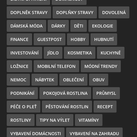
DOPLNĚK STRAVY
DOPLŇKY STRAVY
DOVOLENÁ
DÁMSKÁ MÓDA
DÁRKY
DĚTI
EKOLOGIE
FINANCE
GUESTPOST
HOBBY
HUBNUTÍ
INVESTOVÁNÍ
JÍDLO
KOSMETIKA
KUCHYNĚ
LOŽNICE
MOBILNÍ TELEFON
MÓDNÍ TRENDY
NEMOC
NÁBYTEK
OBLEČENÍ
OBUV
PODNIKÁNÍ
POKOJOVÁ ROSTLINA
PRŮMYSL
PÉČE O PLEŤ
PĚSTOVÁNÍ ROSTLIN
RECEPT
ROSTLINY
TIPY NA VÝLET
VITAMÍNY
VYBAVENÍ DOMÁCNOSTI
VYBAVENÍ NA ZAHRADU