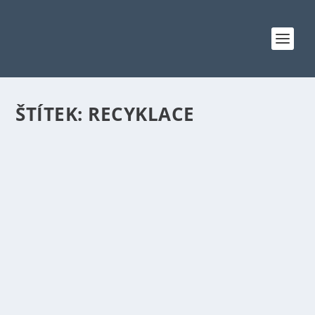
ŠTÍTEK:
RECYKLACE
PO STOPÁCH RECYKLAČNÍCH ZNAČEK ANEB
OBJEVTE ZPŮSOB, JAK SI USNADNIT
TŘÍDĚNÍ ODPADU
Autor:
Lucie
|
Čvc 28, 2023
|
Tipy a zajímavosti