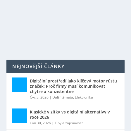
Řadíte-li se mezi 75 % obyvatel ČR, kteří třídí odpad,
pak víte, že někdy může být třídění oříšek. Tady je
vysvětlení hned několika symbolů.
PŘEČTĚTE SI VÍCE
NEJNOVĚJŠÍ ČLÁNKY
Digitální prostředí jako klíčový motor růstu
značek: Proč firmy musí komunikovat
chytře a konzistentně
Čvc 3, 2026
|
Další témata
,
Elektronika
Klasické vizitky vs digitální alternativy v
roce 2026
Čvn 30, 2026
|
Tipy a zajímavosti