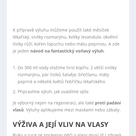
K přípravě výluhu můžeme použít také měsíček
lékařský, snítky rozmarýnu, kvítky levandule, okvětní
lístky růží, kořen lopuchu nebo mátu peprnou. A zde
je jeden
návod na fantastický voňavý výluh
:
Do 300 ml vody vložíme hrst kopřiv, 2 větší snítky
rozmarýnu, pár lístků šalvěje, břečťanu, máty
peprné a několik květů řebříčku lékařského
Připravíme výluh, jak uvádíme výše
Je výborný nejen na regeneraci, ale také
proti padání
vlasů
. Výluhy aplikujeme mezi maskami nebo zábaly.
VÝŽIVA A JEJÍ VLIV NA VLASY
Ruku v ruce se správnou péčí o vlasy musí jít i zdravá