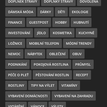
DOPLNĚK STRAVY
DOPLŇKY STRAVY
DOVOLENÁ
DÁMSKÁ MÓDA
DÁRKY
DĚTI
EKOLOGIE
FINANCE
GUESTPOST
HOBBY
HUBNUTÍ
INVESTOVÁNÍ
JÍDLO
KOSMETIKA
KUCHYNĚ
LOŽNICE
MOBILNÍ TELEFON
MÓDNÍ TRENDY
NEMOC
NÁBYTEK
OBLEČENÍ
OBUV
PODNIKÁNÍ
POKOJOVÁ ROSTLINA
PRŮMYSL
PÉČE O PLEŤ
PĚSTOVÁNÍ ROSTLIN
RECEPT
ROSTLINY
TIPY NA VÝLET
VITAMÍNY
VYBAVENÍ DOMÁCNOSTI
VYBAVENÍ NA ZAHRADU
VYTÁPĚNÍ
VÁNOCE
VÝLETY