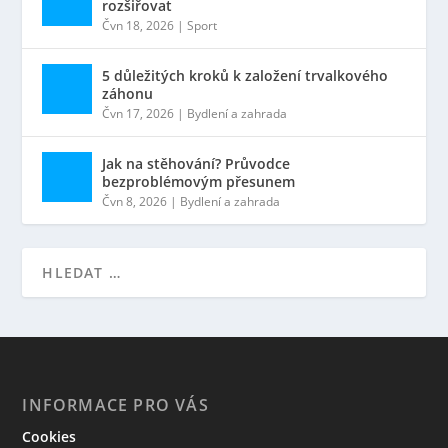
rozšiřovat
Čvn 18, 2026
|
Sport
5 důležitých kroků k založení trvalkového
záhonu
Čvn 17, 2026
|
Bydlení a zahrada
Jak na stěhování? Průvodce
bezproblémovým přesunem
Čvn 8, 2026
|
Bydlení a zahrada
INFORMACE PRO VÁS
Cookies