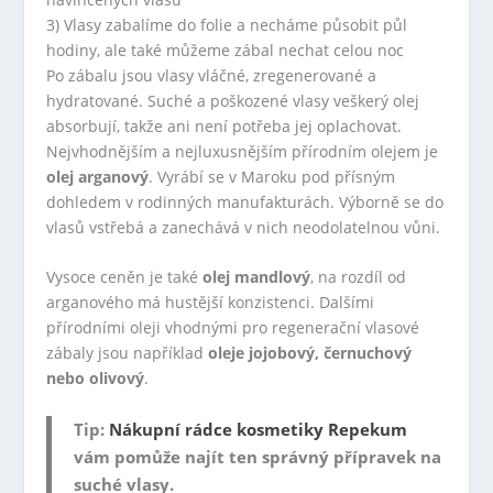
3) Vlasy zabalíme do folie a necháme působit půl
hodiny, ale také můžeme zábal nechat celou noc
Po zábalu jsou vlasy vláčné, zregenerované a
hydratované. Suché a poškozené vlasy veškerý olej
absorbují, takže ani není potřeba jej oplachovat.
Nejvhodnějším a nejluxusnějším přírodním olejem je
olej arganový
. Vyrábí se v Maroku pod přísným
dohledem v rodinných manufakturách. Výborně se do
vlasů vstřebá a zanechává v nich neodolatelnou vůni.
Vysoce ceněn je také
olej mandlový
, na rozdíl od
arganového má hustější konzistenci. Dalšími
přírodními oleji vhodnými pro regenerační vlasové
zábaly jsou například
oleje jojobový, černuchový
nebo olivový
.
Tip:
Nákupní rádce kosmetiky Repekum
vám pomůže najít ten správný přípravek na
suché vlasy.