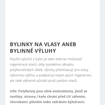
BYLINKY NA VLASY ANEB
BYLINNÉ VÝLUHY
Použití výluhů z bylin je také dobrou možností
regenerace vlasů, díky vysokému obsahu
polyfenolických látek. Výluhy představují pro vlasy
výbornou výživu a podporují nejen jejich regeneraci,
ale také výborně působí proti padání vlasů.
Info: Polyfenoly jsou silné antioxidanty, jimiž se
rostliny, stromy i keře chrání před UV zářením,
chorobami, plísněni nebo sežráním býložravci.