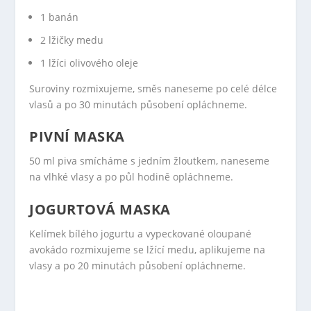
1 banán
2 lžičky medu
1 lžíci olivového oleje
Suroviny rozmixujeme, směs naneseme po celé délce
vlasů a po 30 minutách působení opláchneme.
PIVNÍ MASKA
50 ml piva smícháme s jedním žloutkem, naneseme
na vlhké vlasy a po půl hodině opláchneme.
JOGURTOVÁ MASKA
Kelímek bílého jogurtu a vypeckované oloupané
avokádo rozmixujeme se lžící medu, aplikujeme na
vlasy a po 20 minutách působení opláchneme.