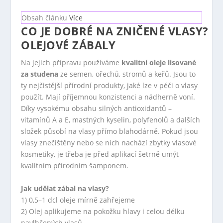
Obsah článku
Více
CO JE DOBRÉ NA ZNIČENÉ VLASY?
OLEJOVÉ ZÁBALY
Na jejich přípravu používáme
kvalitní oleje lisované
za studena
ze semen, ořechů, stromů a keřů. Jsou to
ty nejčistější přírodní produkty, jaké lze v péči o vlasy
použít. Mají příjemnou konzistenci a nádherně voní.
Díky vysokému obsahu silných antioxidantů –
vitamínů A a E, mastných kyselin, polyfenolů a dalších
složek působí na vlasy přímo blahodárně. Pokud jsou
vlasy znečištěny nebo se nich nachází zbytky vlasové
kosmetiky, je třeba je před aplikací šetrně umýt
kvalitním přírodním šamponem.
Jak udělat zábal na vlasy?
1) 0,5–1 dcl oleje mírně zahřejeme
2) Olej aplikujeme na pokožku hlavy i celou délku
navlhčených vlasů