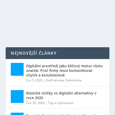
považovány za jeden z nejkrásnějších symbolů
českého zlatnictví. Proč si jeden takový vybrat?
PŘEČTĚTE SI VÍCE
NEJNOVĚJŠÍ ČLÁNKY
Digitální prostředí jako klíčový motor růstu
značek: Proč firmy musí komunikovat
chytře a konzistentně
Čvc 3, 2026
|
Další témata
,
Elektronika
Klasické vizitky vs digitální alternativy v
roce 2026
Čvn 30, 2026
|
Tipy a zajímavosti