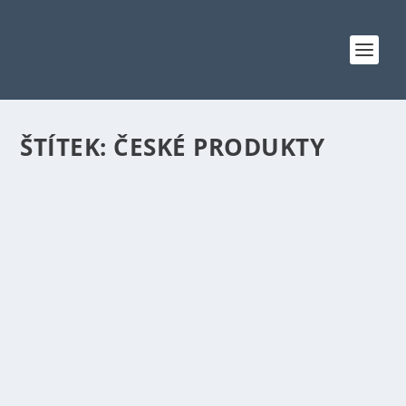
ŠTÍTEK:
ČESKÉ PRODUKTY
ŠPERKY S ČESKÝMI GRANÁTY: TRADICE,
KRÁSA A JEDINEČNOST V JEDNOM
Autor:
Lucie
|
Čvc 30, 2025
|
Móda a styl
Šperky s českými granáty jsou už po staletí