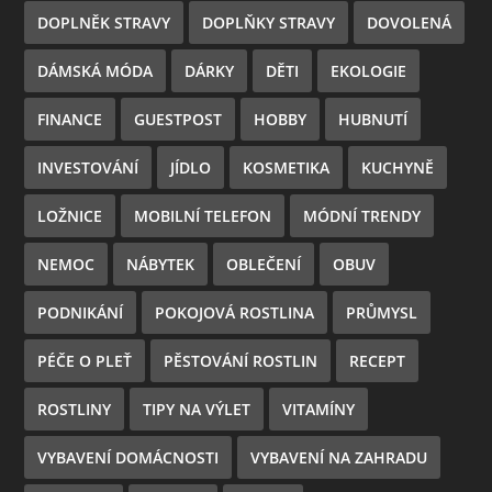
DOPLNĚK STRAVY
DOPLŇKY STRAVY
DOVOLENÁ
DÁMSKÁ MÓDA
DÁRKY
DĚTI
EKOLOGIE
FINANCE
GUESTPOST
HOBBY
HUBNUTÍ
INVESTOVÁNÍ
JÍDLO
KOSMETIKA
KUCHYNĚ
LOŽNICE
MOBILNÍ TELEFON
MÓDNÍ TRENDY
NEMOC
NÁBYTEK
OBLEČENÍ
OBUV
PODNIKÁNÍ
POKOJOVÁ ROSTLINA
PRŮMYSL
PÉČE O PLEŤ
PĚSTOVÁNÍ ROSTLIN
RECEPT
ROSTLINY
TIPY NA VÝLET
VITAMÍNY
VYBAVENÍ DOMÁCNOSTI
VYBAVENÍ NA ZAHRADU