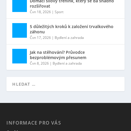
Domácí silový trénink, který se dá snadno
rozšiřovat
Čvn 18, 2026
|
Sport
5 důležitých kroků k založení trvalkového
záhonu
Čvn 17, 2026
|
Bydlení a zahrada
Jak na stěhování? Průvodce
bezproblémovým přesunem
Čvn 8, 2026
|
Bydlení a zahrada
INFORMACE PRO VÁS